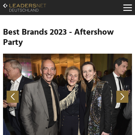
Zum
Inhalt
Zur
Fußzeilen-
Navigation
Best Brands 2023 - Aftershow
Zur
Party
Hauptnavigation