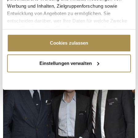
Werbung und Inhalten, Zielgruppenforschung sowie
Entwicklung von Angeboten zu ermöglichen. Sie
entscheiden darüber, wer Ihre Daten für welche Zwecke
nutzt. Sie können Ihre Einwilligung jederzeit über die
Cookie-Erklärung oder durch Klicken auf das Privacy
Trigger Symbol ändern oder widerrufen
Cookies zulassen
Wenn Sie es erlauben, würden wir auch gerne:
Einstellungen verwalten
Informationen über Ihre geografische Lage
erfassen, welche bis auf einige Meter genau sein
können
Ihr Gerät durch aktives Scannen nach
bestimmten Merkmalen (Fingerprinting) identifizieren
Erfahren Sie mehr darüber, wie Ihre persönlichen Daten
verarbeitet werden, und legen Sie Ihre Präferenzen im
Abschnitt Einzelheiten
fest.
Wir verwenden Cookies, um Inhalte und Anzeigen zu