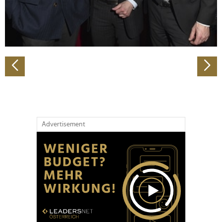
personalisieren, Funktionen für soziale Medien anbieten
zu können und die Zugriffe auf unsere Website zu
analysieren. Außerdem geben wir Informationen zu Ihrer
Verwendung unserer Website an unsere Partner für
soziale Medien, Werbung und Analysen weiter. Unsere
Partner führen diese Informationen möglicherweise mit
weiteren Daten zusammen, die Sie ihnen bereitgestellt
haben oder die sie im Rahmen Ihrer Nutzung der Dienste
gesammelt haben.
Advertisement