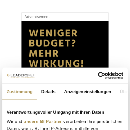
Advertisement
Zustimmung
Details
Anzeigeneinstellungen
Über
Verantwortungsvoller Umgang mit Ihren Daten
Wir und
unsere 58 Partner
verarbeiten Ihre persönlichen
Daten, wie z. B. Ihre IP-Adresse, mithilfe von