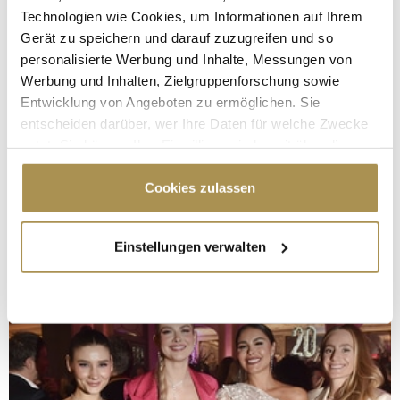
Technologien wie Cookies, um Informationen auf Ihrem
Gerät zu speichern und darauf zuzugreifen und so
personalisierte Werbung und Inhalte, Messungen von
Werbung und Inhalten, Zielgruppenforschung sowie
Entwicklung von Angeboten zu ermöglichen. Sie
entscheiden darüber, wer Ihre Daten für welche Zwecke
nutzt. Sie können Ihre Einwilligung jederzeit über die
Cookie-Erklärung oder durch Klicken auf das Privacy
Trigger Symbol ändern oder widerrufen
Cookies zulassen
Wenn Sie es erlauben, würden wir auch gerne:
Einstellungen verwalten
Informationen über Ihre geografische Lage
erfassen, welche bis auf einige Meter genau sein
können
Ihr Gerät durch aktives Scannen nach
bestimmten Merkmalen (Fingerprinting) identifizieren
Erfahren Sie mehr darüber, wie Ihre persönlichen Daten
verarbeitet werden, und legen Sie Ihre Präferenzen im