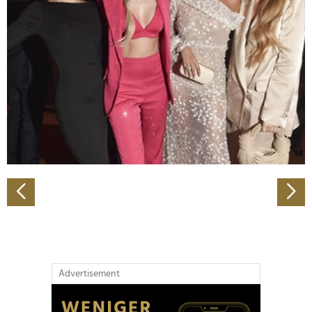
Abschnitt Einzelheiten
fest.
Wir verwenden Cookies, um Inhalte und Anzeigen zu
personalisieren, Funktionen für soziale Medien anbieten
zu können und die Zugriffe auf unsere Website zu
analysieren. Außerdem geben wir Informationen zu Ihrer
Verwendung unserer Website an unsere Partner für
soziale Medien, Werbung und Analysen weiter. Unsere
Partner führen diese Informationen möglicherweise mit
weiteren Daten zusammen, die Sie ihnen bereitgestellt
haben oder die sie im Rahmen Ihrer Nutzung der Dienste
gesammelt haben.
Advertisement