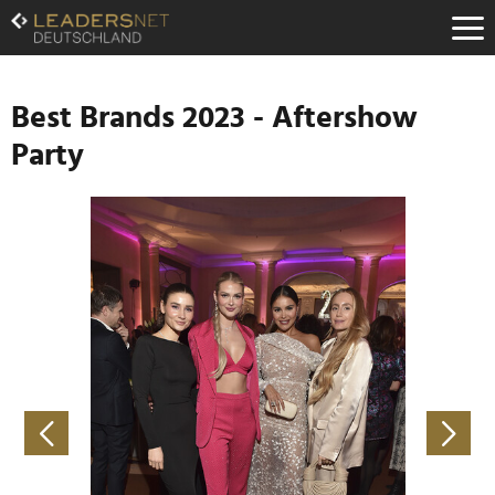
Zum
Inhalt
Zur
Fußzeilen-
Navigation
Best Brands 2023 - Aftershow
Zur
Party
Hauptnavigation