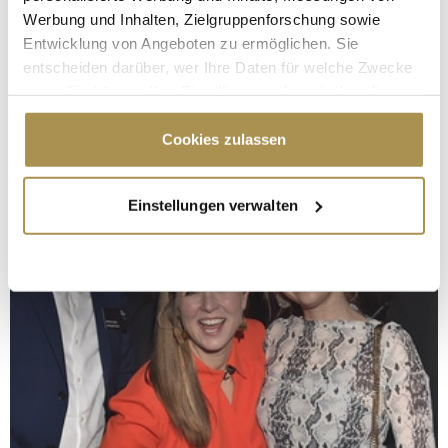
Werbung und Inhalten, Zielgruppenforschung sowie
Entwicklung von Angeboten zu ermöglichen. Sie
entscheiden darüber, wer Ihre Daten für welche Zwecke
nutzt. Sie können Ihre Einwilligung jederzeit über die
Cookie-Erklärung oder durch Klicken auf das Privacy
Trigger Symbol ändern oder widerrufen
Cookies zulassen
Wenn Sie es erlauben, würden wir auch gerne:
Einstellungen verwalten
Informationen über Ihre geografische Lage
erfassen, welche bis auf einige Meter genau sein
können
Ihr Gerät durch aktives Scannen nach
bestimmten Merkmalen (Fingerprinting) identifizieren
Erfahren Sie mehr darüber, wie Ihre persönlichen Daten
verarbeitet werden, und legen Sie Ihre Präferenzen im
Abschnitt Einzelheiten
fest.
Wir verwenden Cookies, um Inhalte und Anzeigen zu