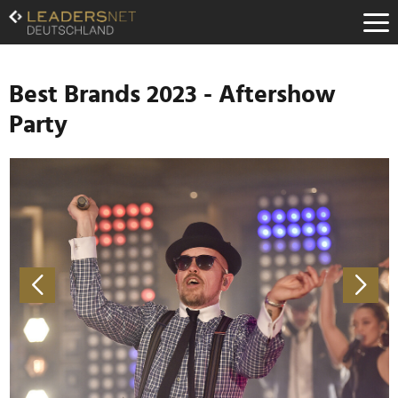
Zum
Inhalt
Zur
Fußzeilen-
Navigation
Best Brands 2023 - Aftershow
Zur
Party
Hauptnavigation