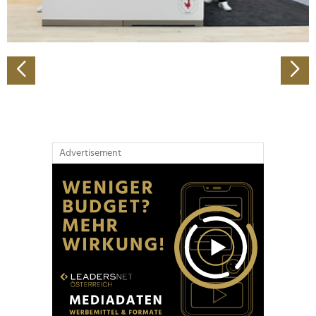
zu können und die Zugriffe auf unsere Website zu
analysieren. Außerdem geben wir Informationen zu Ihrer
Verwendung unserer Website an unsere Partner für
soziale Medien, Werbung und Analysen weiter. Unsere
Partner führen diese Informationen möglicherweise mit
weiteren Daten zusammen, die Sie ihnen bereitgestellt
haben oder die sie im Rahmen Ihrer Nutzung der Dienste
gesammelt haben.
Advertisement