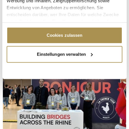
Werbung und Inhalten, Zielgruppenforschung sowie
Entwicklung von Angeboten zu ermöglichen. Sie
entscheiden darüber, wer Ihre Daten für welche Zwecke
nutzt. Sie können Ihre Einwilligung jederzeit über die
Cookie-Erklärung oder durch Klicken auf das Privacy
Trigger Symbol ändern oder widerrufen
Cookies zulassen
Wenn Sie es erlauben, würden wir auch gerne:
Einstellungen verwalten
Informationen über Ihre geografische Lage
erfassen, welche bis auf einige Meter genau sein
können
Ihr Gerät durch aktives Scannen nach
bestimmten Merkmalen (Fingerprinting) identifizieren
Erfahren Sie mehr darüber, wie Ihre persönlichen Daten
verarbeitet werden, und legen Sie Ihre Präferenzen im
Abschnitt Einzelheiten
fest.
Wir verwenden Cookies, um Inhalte und Anzeigen zu
personalisieren, Funktionen für soziale Medien anbieten