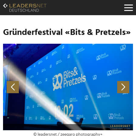
Zum
Inhalt
Zur
Fußzeilen-
Navigation
Gründerfestival «Bits & Pretzels»
Zur
Hauptnavigation
© leadersnet / zeegaro photography+