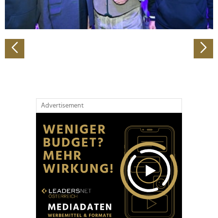
zu können und die Zugriffe auf unsere Website zu
analysieren. Außerdem geben wir Informationen zu Ihrer
Verwendung unserer Website an unsere Partner für
soziale Medien, Werbung und Analysen weiter. Unsere
Partner führen diese Informationen möglicherweise mit
weiteren Daten zusammen, die Sie ihnen bereitgestellt
haben oder die sie im Rahmen Ihrer Nutzung der Dienste
gesammelt haben.
Advertisement