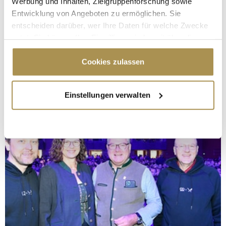
Werbung und Inhalten, Zielgruppenforschung sowie
Entwicklung von Angeboten zu ermöglichen. Sie
entscheiden darüber, wer Ihre Daten für welche Zwecke
nutzt. Sie können Ihre Einwilligung jederzeit über die
Cookie-Erklärung oder durch Klicken auf das Privacy
Trigger Symbol ändern oder widerrufen
Cookies zulassen
Wenn Sie es erlauben, würden wir auch gerne:
Einstellungen verwalten
Informationen über Ihre geografische Lage
erfassen, welche bis auf einige Meter genau sein
können
Ihr Gerät durch aktives Scannen nach
bestimmten Merkmalen (Fingerprinting) identifizieren
Erfahren Sie mehr darüber, wie Ihre persönlichen Daten
verarbeitet werden, und legen Sie Ihre Präferenzen im
Abschnitt Einzelheiten
fest.
Wir verwenden Cookies, um Inhalte und Anzeigen zu
personalisieren, Funktionen für soziale Medien anbieten