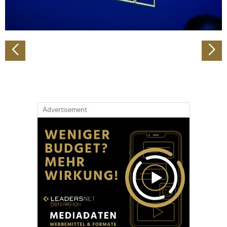
zu können und die Zugriffe auf unsere Website zu
analysieren. Außerdem geben wir Informationen zu Ihrer
Verwendung unserer Website an unsere Partner für
soziale Medien, Werbung und Analysen weiter. Unsere
Partner führen diese Informationen möglicherweise mit
weiteren Daten zusammen, die Sie ihnen bereitgestellt
haben oder die sie im Rahmen Ihrer Nutzung der Dienste
gesammelt haben.
Advertisement