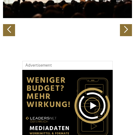
zu können und die Zugriffe auf unsere Website zu
analysieren. Außerdem geben wir Informationen zu Ihrer
Verwendung unserer Website an unsere Partner für
soziale Medien, Werbung und Analysen weiter. Unsere
Partner führen diese Informationen möglicherweise mit
weiteren Daten zusammen, die Sie ihnen bereitgestellt
haben oder die sie im Rahmen Ihrer Nutzung der Dienste
gesammelt haben.
Advertisement