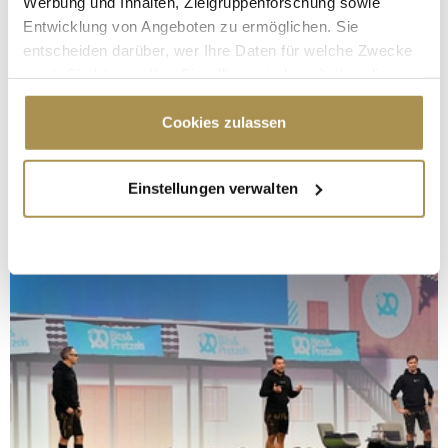
Werbung und Inhalten, Zielgruppenforschung sowie
Entwicklung von Angeboten zu ermöglichen. Sie
entscheiden darüber, wer Ihre Daten für welche Zwecke
nutzt. Sie können Ihre Einwilligung jederzeit über die
Cookie-Erklärung oder durch Klicken auf das Privacy
Trigger Symbol ändern oder widerrufen
Cookies zulassen
Wenn Sie es erlauben, würden wir auch gerne:
Einstellungen verwalten
Informationen über Ihre geografische Lage
erfassen, welche bis auf einige Meter genau sein
können
Ihr Gerät durch aktives Scannen nach
bestimmten Merkmalen (Fingerprinting) identifizieren
Erfahren Sie mehr darüber, wie Ihre persönlichen Daten
verarbeitet werden, und legen Sie Ihre Präferenzen im
Abschnitt Einzelheiten
fest.
Wir verwenden Cookies, um Inhalte und Anzeigen zu
personalisieren, Funktionen für soziale Medien anbieten