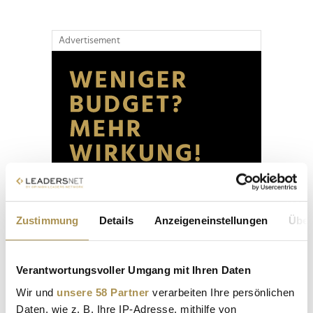
Advertisement
Zustimmung
Details
Anzeigeneinstellungen
Über
Verantwortungsvoller Umgang mit Ihren Daten
Wir und
unsere 58 Partner
verarbeiten Ihre persönlichen
Daten, wie z. B. Ihre IP-Adresse, mithilfe von