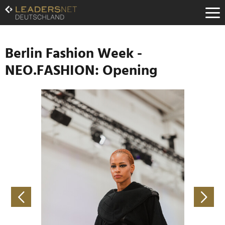
Zum
Inhalt
Zur
Fußzeilen-
Navigation
Berlin Fashion Week -
Zur
NEO.FASHION: Opening
Hauptnavigation