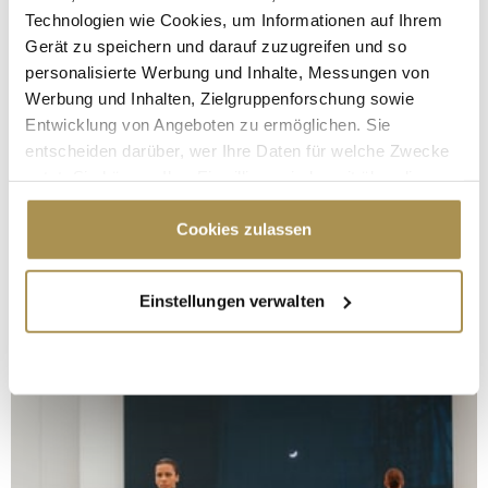
Technologien wie Cookies, um Informationen auf Ihrem
Gerät zu speichern und darauf zuzugreifen und so
personalisierte Werbung und Inhalte, Messungen von
Werbung und Inhalten, Zielgruppenforschung sowie
Entwicklung von Angeboten zu ermöglichen. Sie
entscheiden darüber, wer Ihre Daten für welche Zwecke
nutzt. Sie können Ihre Einwilligung jederzeit über die
Cookie-Erklärung oder durch Klicken auf das Privacy
Trigger Symbol ändern oder widerrufen
Cookies zulassen
Wenn Sie es erlauben, würden wir auch gerne:
Einstellungen verwalten
Informationen über Ihre geografische Lage
erfassen, welche bis auf einige Meter genau sein
können
Ihr Gerät durch aktives Scannen nach
bestimmten Merkmalen (Fingerprinting) identifizieren
Erfahren Sie mehr darüber, wie Ihre persönlichen Daten
verarbeitet werden, und legen Sie Ihre Präferenzen im