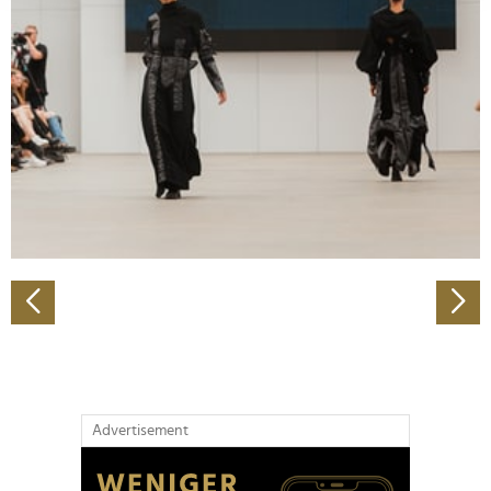
Abschnitt Einzelheiten
fest.
Wir verwenden Cookies, um Inhalte und Anzeigen zu
personalisieren, Funktionen für soziale Medien anbieten
zu können und die Zugriffe auf unsere Website zu
analysieren. Außerdem geben wir Informationen zu Ihrer
Verwendung unserer Website an unsere Partner für
soziale Medien, Werbung und Analysen weiter. Unsere
Partner führen diese Informationen möglicherweise mit
weiteren Daten zusammen, die Sie ihnen bereitgestellt
haben oder die sie im Rahmen Ihrer Nutzung der Dienste
gesammelt haben.
Advertisement