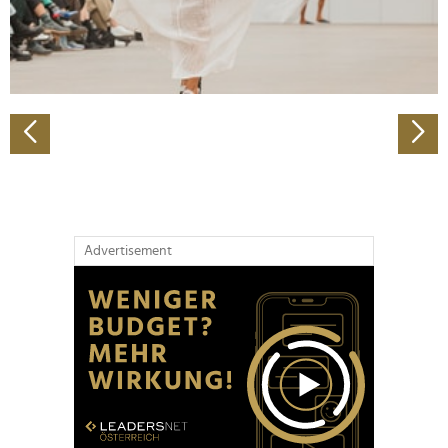
personalisieren, Funktionen für soziale Medien anbieten
zu können und die Zugriffe auf unsere Website zu
analysieren. Außerdem geben wir Informationen zu Ihrer
Verwendung unserer Website an unsere Partner für
soziale Medien, Werbung und Analysen weiter. Unsere
Partner führen diese Informationen möglicherweise mit
weiteren Daten zusammen, die Sie ihnen bereitgestellt
haben oder die sie im Rahmen Ihrer Nutzung der Dienste
gesammelt haben.
Advertisement