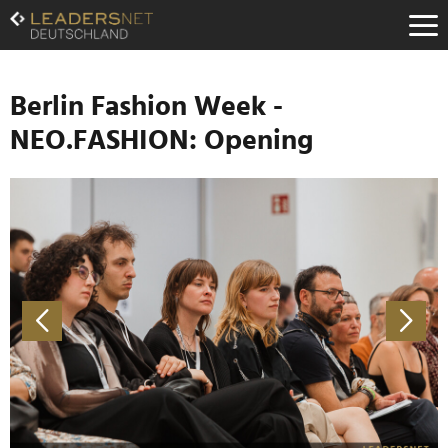
Zum
Inhalt
Zur
Fußzeilen-
Navigation
Berlin Fashion Week -
Zur
NEO.FASHION: Opening
Hauptnavigation