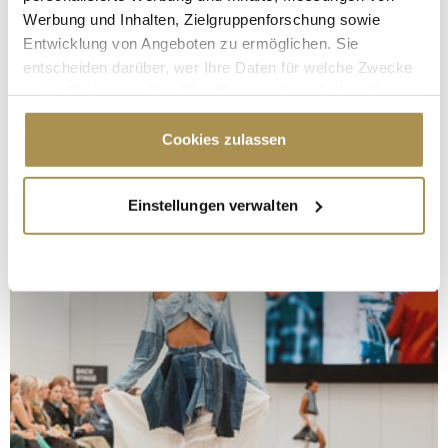
Werbung und Inhalten, Zielgruppenforschung sowie
Entwicklung von Angeboten zu ermöglichen. Sie
entscheiden darüber, wer Ihre Daten für welche Zwecke
nutzt. Sie können Ihre Einwilligung jederzeit über die
Cookie-Erklärung oder durch Klicken auf das Privacy
Trigger Symbol ändern oder widerrufen
Cookies zulassen
Wenn Sie es erlauben, würden wir auch gerne:
Einstellungen verwalten
Informationen über Ihre geografische Lage
erfassen, welche bis auf einige Meter genau sein
können
Ihr Gerät durch aktives Scannen nach
bestimmten Merkmalen (Fingerprinting) identifizieren
Erfahren Sie mehr darüber, wie Ihre persönlichen Daten
verarbeitet werden, und legen Sie Ihre Präferenzen im
Abschnitt Einzelheiten
fest.
Wir verwenden Cookies, um Inhalte und Anzeigen zu