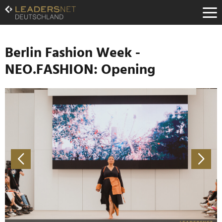
Zum
Inhalt
Zur
Fußzeilen-
Navigation
Berlin Fashion Week -
Zur
NEO.FASHION: Opening
Hauptnavigation