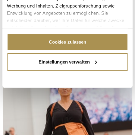
Werbung und Inhalten, Zielgruppenforschung sowie
Entwicklung von Angeboten zu ermöglichen. Sie
entscheiden darüber, wer Ihre Daten für welche Zwecke
nutzt. Sie können Ihre Einwilligung jederzeit über die
Cookie-Erklärung oder durch Klicken auf das Privacy
Trigger Symbol ändern oder widerrufen
Cookies zulassen
Wenn Sie es erlauben, würden wir auch gerne:
Einstellungen verwalten
Informationen über Ihre geografische Lage
erfassen, welche bis auf einige Meter genau sein
können
Ihr Gerät durch aktives Scannen nach
bestimmten Merkmalen (Fingerprinting) identifizieren
Erfahren Sie mehr darüber, wie Ihre persönlichen Daten
verarbeitet werden, und legen Sie Ihre Präferenzen im
Abschnitt Einzelheiten
fest.
Wir verwenden Cookies, um Inhalte und Anzeigen zu