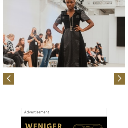
Abschnitt Einzelheiten
fest.
Wir verwenden Cookies, um Inhalte und Anzeigen zu
personalisieren, Funktionen für soziale Medien anbieten
zu können und die Zugriffe auf unsere Website zu
analysieren. Außerdem geben wir Informationen zu Ihrer
Verwendung unserer Website an unsere Partner für
soziale Medien, Werbung und Analysen weiter. Unsere
Partner führen diese Informationen möglicherweise mit
weiteren Daten zusammen, die Sie ihnen bereitgestellt
haben oder die sie im Rahmen Ihrer Nutzung der Dienste
gesammelt haben.
Advertisement