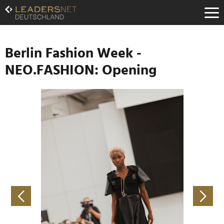
Zum
Inhalt
Zur
Fußzeilen-
Navigation
Berlin Fashion Week -
Zur
NEO.FASHION: Opening
Hauptnavigation