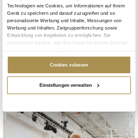
Technologien wie Cookies, um Informationen auf Ihrem
Gerät zu speichern und darauf zuzugreifen und so
personalisierte Werbung und Inhalte, Messungen von
Werbung und Inhalten, Zielgruppenforschung sowie
Entwicklung von Angeboten zu ermöglichen. Sie
entscheiden darüber, wer Ihre Daten für welche Zwecke
nutzt. Sie können Ihre Einwilligung jederzeit über die
Cookie-Erklärung oder durch Klicken auf das Privacy
Trigger Symbol ändern oder widerrufen
Cookies zulassen
Wenn Sie es erlauben, würden wir auch gerne:
Einstellungen verwalten
Informationen über Ihre geografische Lage
erfassen, welche bis auf einige Meter genau sein
können
Ihr Gerät durch aktives Scannen nach
bestimmten Merkmalen (Fingerprinting) identifizieren
Erfahren Sie mehr darüber, wie Ihre persönlichen Daten
verarbeitet werden, und legen Sie Ihre Präferenzen im