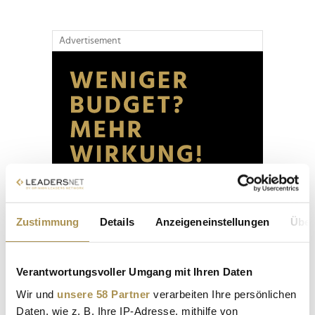
Advertisement
Zustimmung
Details
Anzeigeneinstellungen
Über
Verantwortungsvoller Umgang mit Ihren Daten
Wir und
unsere 58 Partner
verarbeiten Ihre persönlichen
Daten, wie z. B. Ihre IP-Adresse, mithilfe von