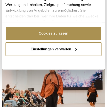
Werbung und Inhalten, Zielgruppenforschung sowie
Entwicklung von Angeboten zu ermöglichen. Sie
entscheiden darüber, wer Ihre Daten für welche Zwecke
nutzt. Sie können Ihre Einwilligung jederzeit über die
Cookie-Erklärung oder durch Klicken auf das Privacy
Trigger Symbol ändern oder widerrufen
Cookies zulassen
Wenn Sie es erlauben, würden wir auch gerne:
Einstellungen verwalten
Informationen über Ihre geografische Lage
erfassen, welche bis auf einige Meter genau sein
können
Ihr Gerät durch aktives Scannen nach
bestimmten Merkmalen (Fingerprinting) identifizieren
Erfahren Sie mehr darüber, wie Ihre persönlichen Daten
verarbeitet werden, und legen Sie Ihre Präferenzen im
Abschnitt Einzelheiten
fest.
Wir verwenden Cookies, um Inhalte und Anzeigen zu