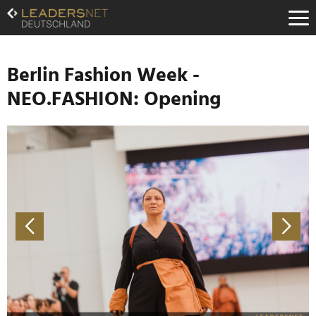
Zum
Inhalt
Zur
Fußzeilen-
Navigation
Berlin Fashion Week -
Zur
NEO.FASHION: Opening
Hauptnavigation