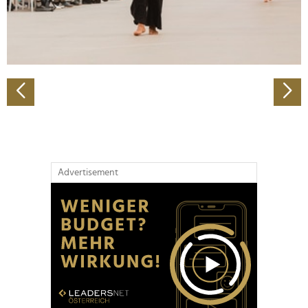
personalisieren, Funktionen für soziale Medien anbieten
zu können und die Zugriffe auf unsere Website zu
analysieren. Außerdem geben wir Informationen zu Ihrer
Verwendung unserer Website an unsere Partner für
soziale Medien, Werbung und Analysen weiter. Unsere
Partner führen diese Informationen möglicherweise mit
weiteren Daten zusammen, die Sie ihnen bereitgestellt
haben oder die sie im Rahmen Ihrer Nutzung der Dienste
gesammelt haben.
Advertisement