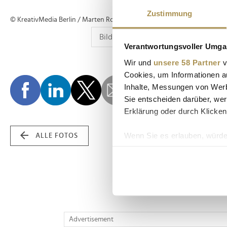
Zustimmung
© KreativMedia Berlin / Marten Ronneburg
Verantwortungsvoller Umgan
Wir und
unsere 58 Partner
v
Cookies, um Informationen a
Inhalte, Messungen von Werb
Sie entscheiden darüber, wer
Erklärung oder durch Klicken
Wenn Sie es erlauben, würde
ALLE FOTOS
Informationen über Ih
Ihr Gerät durch aktiv
Erfahren Sie mehr darüber, w
Einzelheiten
fest.
Wir verwenden Cookies, um I
Advertisement
und die Zugriffe auf unsere 