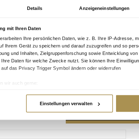
Details
Anzeigeneinstellungen
g mit Ihren Daten
erarbeiten Ihre persönlichen Daten, wie z. B. Ihre IP-Adresse, m
Advertisement
uf Ihrem Gerät zu speichern und darauf zuzugreifen und so pers
ung und Inhalten, Zielgruppenforschung sowie Entwicklung von
 Ihre Daten für welche Zwecke nutzt. Sie können Ihre Einwilligun
 auf das Privacy Trigger Symbol ändern oder widerrufen
n wir auch gerne:
re geografische Lage erfassen, welche bis auf einige Meter gen
es Scannen nach bestimmten Merkmalen (Fingerprinting) identifi
Einstellungen verwalten
ie Ihre persönlichen Daten verarbeitet werden, und legen Sie I
nhalte und Anzeigen zu personalisieren, Funktionen für soziale
Website zu analysieren. Außerdem geben wir Informationen zu I