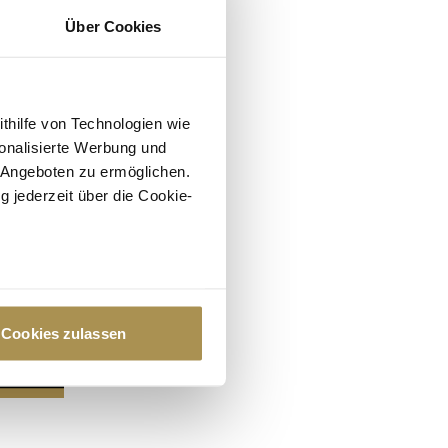
Über Cookies
ithilfe von Technologien wie
onalisierte Werbung und
 Angeboten zu ermöglichen.
g jederzeit über die Cookie-
au sein können
zieren
Cookies zulassen
hre Präferenzen im
Abschnitt
 Medien anbieten zu können
hrer Verwendung unserer