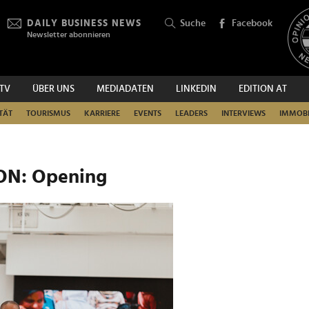
DAILY BUSINESS NEWS
Suche
Facebook
Newsletter abonnieren
.TV
ÜBER UNS
MEDIADATEN
LINKEDIN
EDITION AT
SUCHEN
TÄT
TOURISMUS
KARRIERE
EVENTS
LEADERS
INTERVIEWS
IMMOBI
ION: Opening