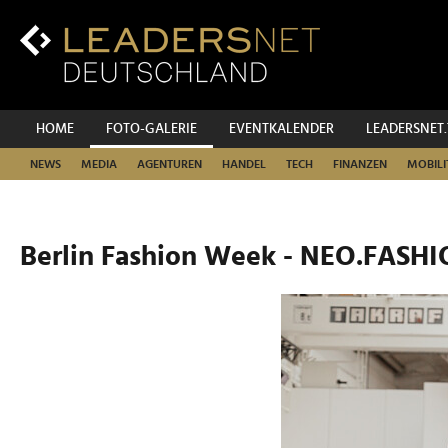
Zum
Inhalt
Zur
Fußzeilen-
Navigation
Zur
HOME
FOTO-GALERIE
EVENTKALENDER
LEADERSNET
Hauptnavigation
NEWS
MEDIA
AGENTUREN
HANDEL
TECH
FINANZEN
MOBILI
Berlin Fashion Week - NEO.FASH