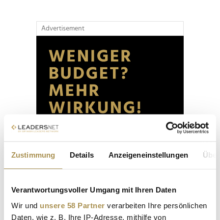
Advertisement
Zustimmung
Details
Anzeigeneinstellungen
Über
Verantwortungsvoller Umgang mit Ihren Daten
Wir und
unsere 58 Partner
verarbeiten Ihre persönlichen
Daten, wie z. B. Ihre IP-Adresse, mithilfe von