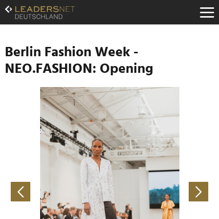
Zum
Inhalt
Zur
Fußzeilen-
Navigation
Berlin Fashion Week -
Zur
NEO.FASHION: Opening
Hauptnavigation