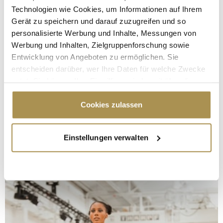
Technologien wie Cookies, um Informationen auf Ihrem
Gerät zu speichern und darauf zuzugreifen und so
personalisierte Werbung und Inhalte, Messungen von
Werbung und Inhalten, Zielgruppenforschung sowie
Entwicklung von Angeboten zu ermöglichen. Sie
entscheiden darüber, wer Ihre Daten für welche Zwecke
nutzt. Sie können Ihre Einwilligung jederzeit über die
Cookie-Erklärung oder durch Klicken auf das Privacy
Trigger Symbol ändern oder widerrufen
Cookies zulassen
Wenn Sie es erlauben, würden wir auch gerne:
Einstellungen verwalten
Informationen über Ihre geografische Lage
erfassen, welche bis auf einige Meter genau sein
können
Ihr Gerät durch aktives Scannen nach
bestimmten Merkmalen (Fingerprinting) identifizieren
Erfahren Sie mehr darüber, wie Ihre persönlichen Daten
verarbeitet werden, und legen Sie Ihre Präferenzen im