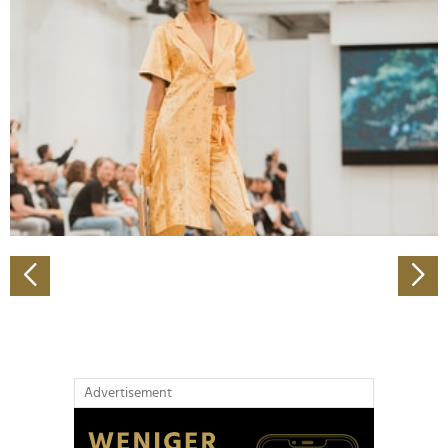
Abschnitt Einzelheiten
fest.
Wir verwenden Cookies, um Inhalte und Anzeigen zu
personalisieren, Funktionen für soziale Medien anbieten
zu können und die Zugriffe auf unsere Website zu
analysieren. Außerdem geben wir Informationen zu Ihrer
Verwendung unserer Website an unsere Partner für
soziale Medien, Werbung und Analysen weiter. Unsere
Partner führen diese Informationen möglicherweise mit
weiteren Daten zusammen, die Sie ihnen bereitgestellt
haben oder die sie im Rahmen Ihrer Nutzung der Dienste
gesammelt haben.
Advertisement