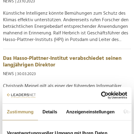
NEWS
| 23.10.2023
Künstliche Intelligenz könnte Bemühungen zum Schutz des
Klimas effektiv unterstützen. Andererseits rufen Forscher den
beträchtlichen Energiebedarf entsprechender Anwendungen
mahnend in Erinnerung. Ralf Herbrich ist Geschäftsführer des
Hasso-Plattner-Instituts (HPI) in Potsdam und Leiter des...
Das Hasso-Plattner-Institut verabschiedet seinen
langjährigen Direktor
NEWS
| 30.03.2023
Christoph Meinel gilt als einer der führenden Informatiker
Deutschlands. Die Organisation wird in Zukunft von drei
Geschäftsführern geleitet. Am Freitag geht am Potsdamer
Hasso-Plattner-Institut eine Ära zu Ende: Mit Professor
Zustimmung
Details
Anzeigeneinstellungen
Über
Christoph Meinel verabschiedet das Hasso-Plattner-Institut
(HPI) seinen...
Verantwortungsvoller Umgang mit Ihren Daten