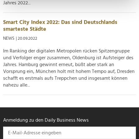
Jahres 2022...
Erfahren Sie mehr darüber, wie Ihre persönlichen Daten
verarbeitet werden, und legen Sie Ihre Präferenzen im
Abschnitt Einzelheiten
fest.
Smart City Index 2022: Das sind Deutschlands
smarteste Städte
Wir verwenden Cookies, um Inhalte und Anzeigen zu
NEWS
| 20.09.2022
personalisieren, Funktionen für soziale Medien anbieten
zu können und die Zugriffe auf unsere Website zu
Im Ranking der digitalen Metropolen rücken Spitzengruppe
und Verfolger enger zusammen, Oldenburg ist Aufsteiger des
analysieren. Außerdem geben wir Informationen zu Ihrer
Jahres. Hamburg gewinnt erneut, büßt aber stark an
Verwendung unserer Website an unsere Partner für
Vorsprung ein, München holt mit hohem Tempo auf, Dresden
soziale Medien, Werbung und Analysen weiter. Unsere
schafft es erstmals aufs Treppchen und insgesamt können
Partner führen diese Informationen möglicherweise mit
nahezu alle...
weiteren Daten zusammen, die Sie ihnen bereitgestellt
haben oder die sie im Rahmen Ihrer Nutzung der Dienste
gesammelt haben.
Anmeldung zu den Daily Business News