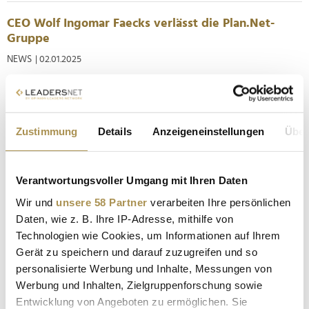
CEO Wolf Ingomar Faecks verlässt die Plan.Net-
Gruppe
NEWS
| 02.01.2025
Der erste Monat des neuen Jahres ist gleichzeitig der letzte
von Wolf Ingomar Faecks als CEO der Plan.Net-Gruppe.
Nachdem er die Entwicklung zu einem der "führenden
Zustimmung
Details
Anzeigeneinstellungen
Über
internationalen Anbieter für Consulting, Experience und
Technologie-Services" fünf Jahre lang mitgestaltet hat, räumt
er seinen Posten...
Verantwortungsvoller Umgang mit Ihren Daten
Wir und
unsere 58 Partner
verarbeiten Ihre persönlichen
Gerd Güldenast
Daten, wie z. B. Ihre IP-Adresse, mithilfe von
NEWS
| 19.02.2023
Technologien wie Cookies, um Informationen auf Ihrem
Gerät zu speichern und darauf zuzugreifen und so
Firma: HMMH AG Position: Vorstandsmitglied Der E-
personalisierte Werbung und Inhalte, Messungen von
Commerce-Experte Gerd Güldenast (49) gehört seit
Werbung und Inhalten, Zielgruppenforschung sowie
Jahresbeginn neben Stefan Messerknecht und Björn Portillo
dem Vorstand der Bremer Digitalagentur HMMH AG an.
Entwicklung von Angeboten zu ermöglichen. Sie