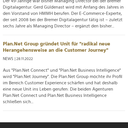
Der 49-Jährige war bisher Managing Director bei der Bremer
analysieren. Außerdem geben wir Informationen zu Ihrer
Digitalagentur. Gerd Güldenast wird mit Anfang des Jahres in
Verwendung unserer Website an unsere Partner für
den Vorstand von HMMH berufen. Der E-Commerce-Experte,
soziale Medien, Werbung und Analysen weiter. Unsere
der seit 2008 bei der Bremer Digitalagentur tätig ist – zuletzt
Partner führen diese Informationen möglicherweise mit
sechs Jahre als Managing Director – ergänzt den bisher...
weiteren Daten zusammen, die Sie ihnen bereitgestellt
haben oder die sie im Rahmen Ihrer Nutzung der Dienste
gesammelt haben.
Plan.Net Group gründet Unit für "radikal neue
Herangehensweise an die Customer Journey"
NEWS
| 28.11.2022
Aus "Plan.Net Connect" und "Plan.Net Business Intelligence"
wird "Plan.Net Journey". Die Plan.Net Group möchte ihr Profil
im Bereich Customer Experience schärfen und hat deshalb
eine neue Unit ins Leben gerufen: Die beiden Agenturen
Plan.Net Connect und Plan.Net Business Intelligence
schließen sich...