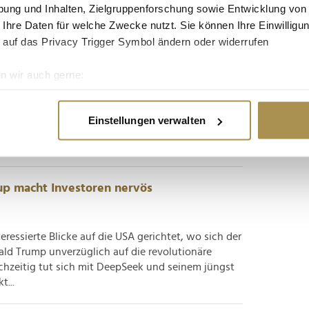
ung und Inhalten, Zielgruppenforschung sowie Entwicklung von
 Ihre Daten für welche Zwecke nutzt. Sie können Ihre Einwilligun
rkliche Kluft liegt zwischen Originalität
 auf das Privacy Trigger Symbol ändern oder widerrufen
n wir auch gerne:
re geografische Lage erfassen, welche bis auf einige Meter gen
he KI-Startup DeepSeek und seinen Einfluss auf
es Scannen nach bestimmten Merkmalen (Fingerprinting) identifi
Tech- und Finanzbranche hinaus. Durch verblüffend
Einstellungen verwalten
ie Ihre persönlichen Daten verarbeitet werden, und legen Sie I
kaum zwei Jahre alte Firma den Fortschritt der
 mit...
nhalte und Anzeigen zu personalisieren, Funktionen für soziale
up macht Investoren nervös
Website zu analysieren. Außerdem geben wir Informationen zu I
r soziale Medien, Werbung und Analysen weiter. Unsere Partner
 Daten zusammen, die Sie ihnen bereitgestellt haben oder die s
eressierte Blicke auf die USA gerichtet, wo sich der
n.
ld Trump unverzüglich auf die revolutionäre
chzeitig tut sich mit DeepSeek und seinem jüngst
t...