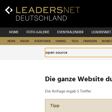
Zum
Inhalt
Zur
Fußzeilen-
Navigation
Zur
HOME
FOTO-GALERIE
EVENTKALENDER
LEADERSNET
Hauptnavigation
NEWS
MEDIA
AGENTUREN
HANDEL
TECH
FINANZEN
MOBILI
Die ganze Website d
Die Anfrage ergab 5 Treffer.
Tipp