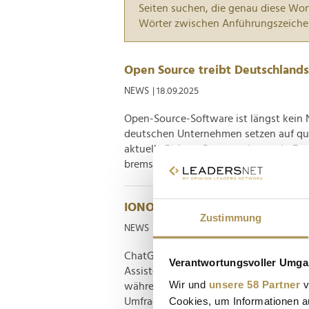
Seiten suchen, die genau diese Wor
Wörter zwischen Anführungszeiche
Open Source treibt Deutschlands
NEWS
| 18.09.2025
Open-Source-Software ist längst kein 
deutschen Unternehmen setzen auf que
aktuelle Bitkom-Report zeigt auch: Fa
bremsen das Potenzial. Der neue " Ope
IONOS GPT: Hosting-Provider prä
Zustimmung
NEWS
| 15.04.2025
ChatGPT, Grok, Copilot oder DeepSeek:
Verantwortungsvoller Umgan
Assistenten. Den dazugehörigen Markt
Wir und
unsere 58 Partner
v
während Deutschland gelinde gesagt ei
Cookies, um Informationen a
Umfrage nach wird das in einem Großtei