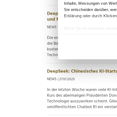
Inhalte, Messungen von Werb
Sie entscheiden darüber, wer
DeepSeeks Liang Wenfeng: "Die wi
Erklärung oder durch Klicken
und Nachahmung"
NEWS
| 29.01.2025
Wenn Sie es erlauben, würde
Informationen über Ih
Die enorme Resonanz auf das chinesisc
Ihr Gerät durch aktiv
die Börsen der Welt hallt längst über 
Erfahren Sie mehr darüber, w
kosteneffizientes Vorgehen könnte die 
Technologie entscheidend prägen – und
Einzelheiten
fest.
Wir verwenden Cookies, um I
DeepSeek: Chinesisches KI-Start
und die Zugriffe auf unsere 
NEWS
| 27.01.2025
Website an unsere Partner fü
möglicherweise mit weiteren
In der letzten Woche waren viele KI-Int
der Dienste gesammelt habe
Kurs des abermaligen Präsidenten Dona
Technologie auszuwirken scheint. Glei
veröffentlichten Chatbot R1 ein verstärk