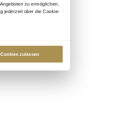
 Angeboten zu ermöglichen.
g jederzeit über die Cookie-
au sein können
zieren
Cookies zulassen
hre Präferenzen im
Abschnitt
 Medien anbieten zu können
hrer Verwendung unserer
 führen diese Informationen
ie im Rahmen Ihrer Nutzung