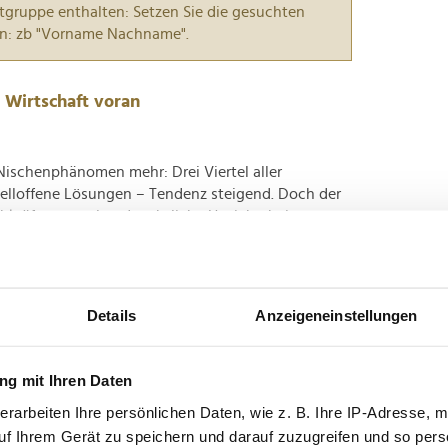
tgruppe enthalten: Setzen Sie die gesuchten
n: zb "Vorname Nachname".
 Wirtschaft voran
Nischenphänomen mehr: Drei Viertel aller
lloffene Lösungen – Tendenz steigend. Doch der
chkräftemangel und rechtliche Unsicherheiten
n Source Monitor 2025...
sentiert deutschen KI-Assistenten
Details
Anzeigeneinstellungen
 Es mangelt der Welt dieser Tage nicht an KI-
g mit Ihren Daten
 dominieren die Vereinigten Staaten und China,
erarbeiten Ihre persönlichen Daten, wie z. B. Ihre IP-Adresse, m
ne Randerscheinung darstellt. Einer aktuellen
uf Ihrem Gerät zu speichern und darauf zuzugreifen und so pers
l der...