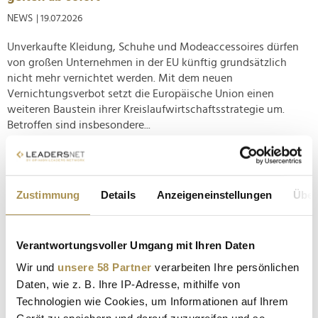
NEWS
| 19.07.2026
Unverkaufte Kleidung, Schuhe und Modeaccessoires dürfen
von großen Unternehmen in der EU künftig grundsätzlich
nicht mehr vernichtet werden. Mit dem neuen
Vernichtungsverbot setzt die Europäische Union einen
weiteren Baustein ihrer Kreislaufwirtschaftsstrategie um.
Betroffen sind insbesondere...
Bonita Grupp: "Wir wollen beweisen, dass es anders
geht"
Zustimmung
Details
Anzeigeneinstellungen
Über
NEWS
| 27.04.2025
trigema steht wie kaum ein anderes Unternehmen für den
Verantwortungsvoller Umgang mit Ihren Daten
deutschen Mittelstand. Über fünf Jahrzehnte lang lenkte
Wolfgang Grupp die Geschicke des Textilspezialisten, ehe
Wir und
unsere 58 Partner
verarbeiten Ihre persönlichen
seine Kinder übernahmen: Seit Januar 2024 ist Bonita Grupp
Daten, wie z. B. Ihre IP-Adresse, mithilfe von
geschäftsführende Gesellschafterin und verantwortet die
Technologien wie Cookies, um Informationen auf Ihrem
Bereiche Personal,...