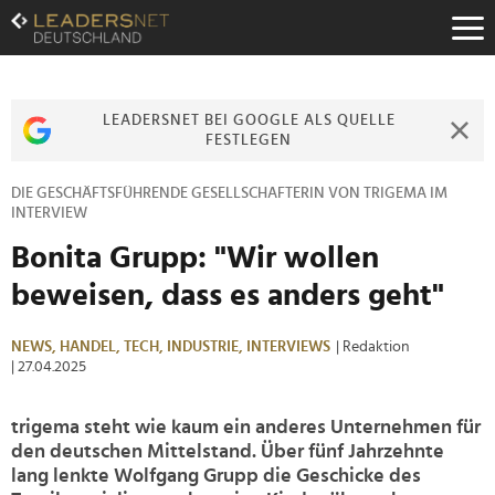
Zum
Inhalt
Zur
Fußzeilen-
Navigation
LEADERSNET BEI GOOGLE ALS QUELLE
Zur
FESTLEGEN
Hauptnavigation
DIE GESCHÄFTSFÜHRENDE GESELLSCHAFTERIN VON TRIGEMA IM
INTERVIEW
Bonita Grupp: "Wir wollen
beweisen, dass es anders geht"
NEWS,
HANDEL,
TECH,
INDUSTRIE,
INTERVIEWS
| Redaktion
| 27.04.2025
trigema steht wie kaum ein anderes Unternehmen für
den deutschen Mittelstand. Über fünf Jahrzehnte
lang lenkte Wolfgang Grupp die Geschicke des