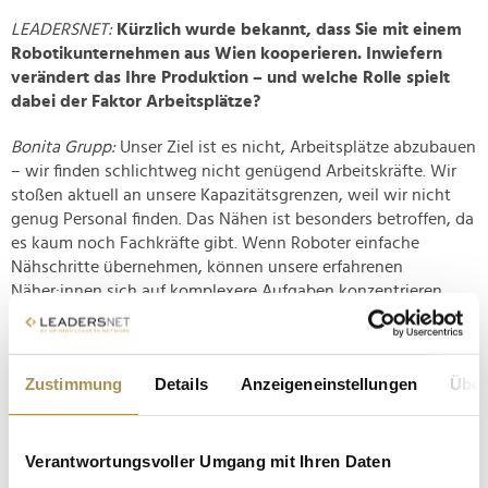
LEADERSNET:
Kürzlich wurde bekannt, dass Sie mit einem
Robotikunternehmen aus Wien kooperieren. Inwiefern
verändert das Ihre Produktion – und welche Rolle spielt
dabei der Faktor Arbeitsplätze?
Bonita Grupp:
Unser Ziel ist es nicht, Arbeitsplätze abzubauen
– wir finden schlichtweg nicht genügend Arbeitskräfte. Wir
stoßen aktuell an unsere Kapazitätsgrenzen, weil wir nicht
genug Personal finden. Das Nähen ist besonders betroffen, da
es kaum noch Fachkräfte gibt. Wenn Roboter einfache
Nähschritte übernehmen, können unsere erfahrenen
Näher:innen sich auf komplexere Aufgaben konzentrieren.
Noch befinden sich die Nähroboter in der Testphase, aber wir
setzen große Hoffnungen in diese Technologie.
Zustimmung
Details
Anzeigeneinstellungen
Über
LEADERSNET:
Der Modeschöpfer Karl Lagerfeld sagte:
"Mode ist vergänglich, Stil niemals." Wie wollen Sie trigema
als Marke weiterentwickeln, um sowohl zeitgemäß als
auch stilprägend zu bleiben?
Verantwortungsvoller Umgang mit Ihren Daten