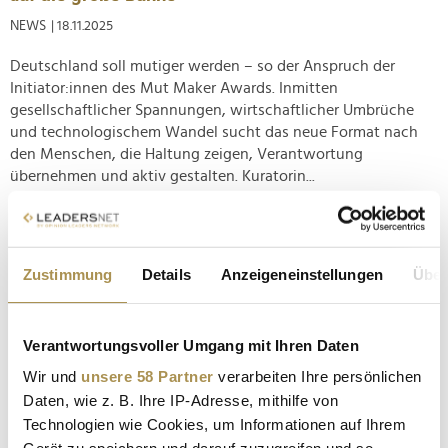
NEWS
| 18.11.2025
Deutschland soll mutiger werden – so der Anspruch der
Initiator:innen des Mut Maker Awards. Inmitten
gesellschaftlicher Spannungen, wirtschaftlicher Umbrüche
und technologischem Wandel sucht das neue Format nach
den Menschen, die Haltung zeigen, Verantwortung
übernehmen und aktiv gestalten. Kuratorin...
New Perspective Days 2025 setzen Impulse für
achtsame Leistungskultur
Zustimmung
Details
Anzeigeneinstellungen
Über
NEWS
| 17.09.2025
Vier Tage, 5-Sterne-Ambiente, Top-Persönlichkeiten: Bei den
Verantwortungsvoller Umgang mit Ihren Daten
New Perspective Days 2025, initiiert von Vivien Wulf im
Forsthofgut Leogang, drehte sich alles um Fragen jenseits
Wir und
unsere 58 Partner
verarbeiten Ihre persönlichen
von Quartalszielen und Karriereparametern. Der
Daten, wie z. B. Ihre IP-Adresse, mithilfe von
Perspektivwechsel stand im Zentrum – zwischen Reflexion,
Technologien wie Cookies, um Informationen auf Ihrem
Regeneration und echter...