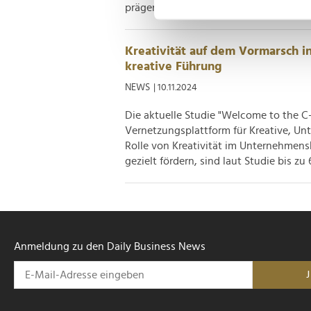
prägende Jugend zwischen Plettenberg 
Einzelheiten
fest.
Wir verwenden Cookies, um I
Kreativität auf dem Vormarsch 
und die Zugriffe auf unsere 
kreative Führung
Website an unsere Partner fü
NEWS
| 10.11.2024
möglicherweise mit weiteren
der Dienste gesammelt habe
Die aktuelle Studie "Welcome to the C-S
Vernetzungsplattform für Kreative, Un
Rolle von Kreativität im Unternehmens
gezielt fördern, sind laut Studie bis zu 
Anmeldung zu den Daily Business News