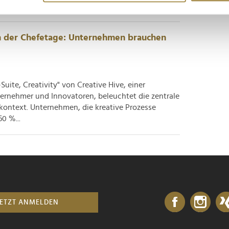
und Harvard,...
nhalte und Anzeigen zu personalisieren, Funktionen für soziale
in der Chefetage: Unternehmen brauchen
Website zu analysieren. Außerdem geben wir Informationen zu I
r soziale Medien, Werbung und Analysen weiter. Unsere Partner
 Daten zusammen, die Sie ihnen bereitgestellt haben oder die s
n.
uite, Creativity" von Creative Hive, einer
ternehmer und Innovatoren, beleuchtet die zentrale
kontext. Unternehmen, die kreative Prozesse
60 %...
JETZT ANMELDEN