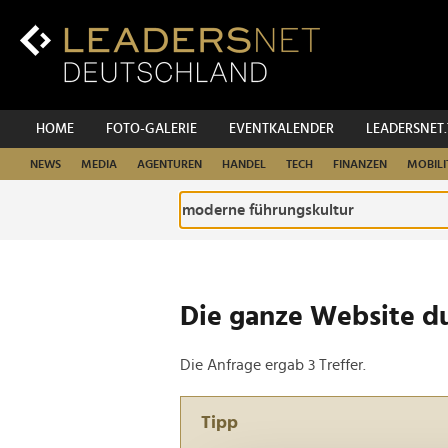
Zum
Inhalt
Zur
Fußzeilen-
Navigation
Zur
HOME
FOTO-GALERIE
EVENTKALENDER
LEADERSNET
Hauptnavigation
NEWS
MEDIA
AGENTUREN
HANDEL
TECH
FINANZEN
MOBILI
Die ganze Website d
Die Anfrage ergab 3 Treffer.
Tipp