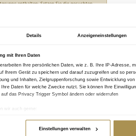
tgruppe enthalten: Setzen Sie die gesuchten
n: zb "Vorname Nachname".
nschen kommen zu früh in Machtpositionen"
Details
Anzeigeneinstellungen
n meist mit Ausbildung, Tempo und
g mit Ihren Daten
iziner Wilhelm Eisner hält diese Sichtweise für
erarbeiten Ihre persönlichen Daten, wie z. B. Ihre IP-Adresse, m
rage, wie sich das menschliche Gehirn entwickelt,
uf Ihrem Gerät zu speichern und darauf zuzugreifen und so pers
welche Folgen es...
ung und Inhalten, Zielgruppenforschung sowie Entwicklung von
 Ihre Daten für welche Zwecke nutzt. Sie können Ihre Einwilligun
tatt London – Der Mittelstand abseits der
 auf das Privacy Trigger Symbol ändern oder widerrufen
n wir auch gerne:
re geografische Lage erfassen, welche bis auf einige Meter gen
reiche Brockhaus Unternehmensgruppe in sechster
es Scannen nach bestimmten Merkmalen (Fingerprinting) identifi
kraft und einem klaren Bekenntnis zu Leistung und
Einstellungen verwalten
ie Ihre persönlichen Daten verarbeitet werden, und legen Sie I
ERSNET spricht der Unternehmer über seine