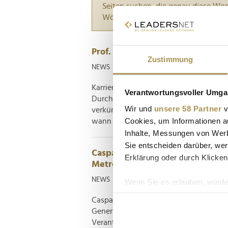
Seiten suchen, die genau diese Wor
Wörter zwischen Anführungszeiche
Prof. Wilhelm Eisner: "Viele Me
Zustimmung
NEWS
| 31.05.2026
Karriere, Leistung und Führung werde
Verantwortungsvoller Umgan
Durchsetzungskraft verbunden. Der Med
Wir und
unsere 58 Partner
v
verkürzt. Er beschäftigt sich mit der F
Cookies, um Informationen a
wann persönliche Reife entsteht – und 
Inhalte, Messungen von Werb
Sie entscheiden darüber, wer
Caspar Brockhaus: "Plettenberg s
Erklärung oder durch Klicken
Metropolen ist eine echte...
NEWS
| 29.04.2025
Wenn Sie es erlauben, würde
Informationen über Ih
Caspar Brockhaus führt die traditions
Ihr Gerät durch aktiv
Generation mit Weitblick, Innovations
Erfahren Sie mehr darüber, w
Verantwortung. Im Interview mit LEAD