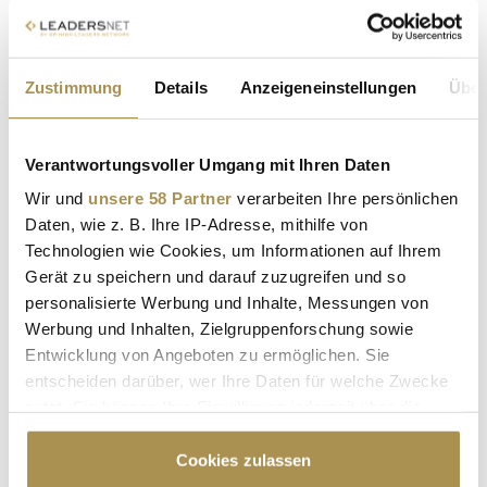
LinkedIn und Miss Germany stärken Frauenkarrieren
Zustimmung
Details
Anzeigeneinstellungen
Über
NEWS
| 01.08.2024
Der aktuelle Global Gender Gap Report des World Economic
Forum zeigt, dass trotz Fortschritten noch immer
Verantwortungsvoller Umgang mit Ihren Daten
Nachholbedarf bei der Geschlechterverteilung in der
Wir und
unsere 58 Partner
verarbeiten Ihre persönlichen
Arbeitswelt besteht. Studien belegen, dass heterogene Teams
Daten, wie z. B. Ihre IP-Adresse, mithilfe von
bessere Ergebnisse erzielen, doch Netzwerke von Frauen
Technologien wie Cookies, um Informationen auf Ihrem
wachsen langsamer als die...
Gerät zu speichern und darauf zuzugreifen und so
personalisierte Werbung und Inhalte, Messungen von
Apameh Schönauer: "Auf Hasstiraden gehe ich nicht
Werbung und Inhalten, Zielgruppenforschung sowie
ein“
Entwicklung von Angeboten zu ermöglichen. Sie
entscheiden darüber, wer Ihre Daten für welche Zwecke
NEWS
| 28.02.2024
nutzt. Sie können Ihre Einwilligung jederzeit über die
Eine junge, schlanke Frau mit blonden, langen Haaren, unter
Cookie-Erklärung oder durch Klicken auf das Privacy
30 Jahren – solch ein Bild wird oft mit einer Gewinnerin einer
Trigger Symbol ändern oder widerrufen
Cookies zulassen
Miss-Wahl in Verbindung gebracht. Apameh Schönauer aus