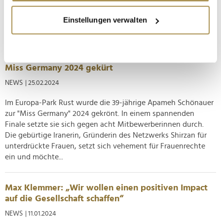
Berlin ist die neue Miss Germany – und entspricht nicht
Wenn Sie es erlauben, würden wir auch gerne:
diesen Vorstellungen. Sie soll es auch nicht – schließlich ist
Einstellungen verwalten
Informationen über Ihre geografische Lage
die...
erfassen, welche bis auf einige Meter genau sein
können
Berliner Architektin Apameh Schönauer zur neuen
Ihr Gerät durch aktives Scannen nach
Miss Germany 2024 gekürt
bestimmten Merkmalen (Fingerprinting) identifizieren
NEWS
| 25.02.2024
Erfahren Sie mehr darüber, wie Ihre persönlichen Daten
verarbeitet werden, und legen Sie Ihre Präferenzen im
Im Europa-Park Rust wurde die 39-jährige Apameh Schönauer
Abschnitt Einzelheiten
fest.
zur "Miss Germany" 2024 gekrönt. In einem spannenden
Finale setzte sie sich gegen acht Mitbewerberinnen durch.
Wir verwenden Cookies, um Inhalte und Anzeigen zu
Die gebürtige Iranerin, Gründerin des Netzwerks Shirzan für
personalisieren, Funktionen für soziale Medien anbieten
unterdrückte Frauen, setzt sich vehement für Frauenrechte
zu können und die Zugriffe auf unsere Website zu
ein und möchte...
analysieren. Außerdem geben wir Informationen zu Ihrer
Verwendung unserer Website an unsere Partner für
Max Klemmer: „Wir wollen einen positiven Impact
soziale Medien, Werbung und Analysen weiter. Unsere
auf die Gesellschaft schaffen“
Partner führen diese Informationen möglicherweise mit
NEWS
| 11.01.2024
weiteren Daten zusammen, die Sie ihnen bereitgestellt