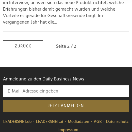
Abschnitt Einzelheiten
fest.
im Interview, an wen sich das neue Produkt richtet, welche
Erfahrungen bisher damit gemacht wurden und welche
Vorteile es gerade für Geschäftsreisende birgt. Im
Wir verwenden Cookies, um Inhalte und Anzeigen zu
vergangenen Jahr hat die...
personalisieren, Funktionen für soziale Medien anbieten
zu können und die Zugriffe auf unsere Website zu
analysieren. Außerdem geben wir Informationen zu Ihrer
Verwendung unserer Website an unsere Partner für
Seite 2 / 2
ZURÜCK
soziale Medien, Werbung und Analysen weiter. Unsere
Partner führen diese Informationen möglicherweise mit
weiteren Daten zusammen, die Sie ihnen bereitgestellt
haben oder die sie im Rahmen Ihrer Nutzung der Dienste
Anmeldung zu den Daily Business News
gesammelt haben.
JETZT ANMELDEN
LEADERSNET.de
LEADERSNET.at
Mediadaten
AGB
Datenschutz
Impressum