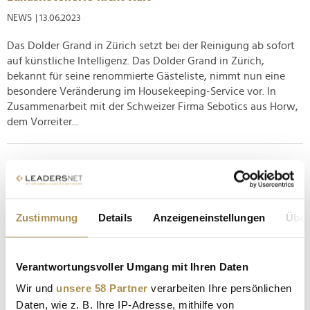
NEWS
| 13.06.2023
Das Dolder Grand in Zürich setzt bei der Reinigung ab sofort
auf künstliche Intelligenz. Das Dolder Grand in Zürich,
bekannt für seine renommierte Gästeliste, nimmt nun eine
besondere Veränderung im Housekeeping-Service vor. In
Zusammenarbeit mit der Schweizer Firma Sebotics aus Horw,
dem Vorreiter...
Spatenstich für neues "Ibis Styles"-Hotel am
Münchner Flughafen
NEWS
| 04.06.2023
Zustimmung
Details
Anzeigeneinstellungen
Über
Die Eröffnung ist für 2025 geplant. Die Hotel-Marke "Ibis
Styles" bekommt Zuwachs am Flughafen München. Der
Startschuss für das Projekt fiel am vergangenen Dienstag mit
Verantwortungsvoller Umgang mit Ihren Daten
dem offiziellen Spatenstich. Geplant ist die Eröffnung der 358
Wir und
unsere 58 Partner
verarbeiten Ihre persönlichen
Zimmer umfassenden Herberge im Frühjahr 2025.
Daten, wie z. B. Ihre IP-Adresse, mithilfe von
Eigentümerin des...