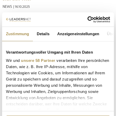
NEWS
| 16.10.2025
Zum zwölften Mal hat die Kür des Chief Marketing Officer of
the Year den Innovation Day in München feierlich
abgeschlossen. Dass sich dabei gleich zwei Personen geehrt
Zustimmung
Details
Anzeigeneinstellungen
Über
fühlen dürfen, ist dagegen eine Premiere: Für ihre
gemeinsame Arbeit bei Cosnova, wo sie die Beauty-Marken
essence und Catrice...
Verantwortungsvoller Umgang mit Ihren Daten
Wir und
unsere 58 Partner
verarbeiten Ihre persönlichen
"CMO of the Year" Award 2025: Diese zehn
Daten, wie z. B. Ihre IP-Adresse, mithilfe von
Marketing-Chefs stehen im Finale
Technologien wie Cookies, um Informationen auf Ihrem
NEWS
| 18.09.2025
Gerät zu speichern und darauf zuzugreifen und so
personalisierte Werbung und Inhalte, Messungen von
Am 14. Oktober 2025 fällt in München die Entscheidung, wer
Werbung und Inhalten, Zielgruppenforschung sowie
den prestigeträchtigen Titel "CMO of the Year" erhält.
Deutschlands wichtigste Auszeichnung für die Rolle des
Entwicklung von Angeboten zu ermöglichen. Sie
Chief Marketing Officers geht damit in die zwölfte Runde.
entscheiden darüber, wer Ihre Daten für welche Zwecke
Nun wurden die Top 10 Finalist:innen bekanntgegeben, die
nutzt. Sie können Ihre Einwilligung jederzeit über die
von einem...