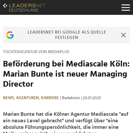
Zum
Inhalt
Zur
Fußzeilen-
Navigation
LEADERSNET BEI GOOGLE ALS QUELLE
Zur
FESTLEGEN
Hauptnavigation
TOCHTERAGENTUR VON MEDIAPLUS
Beförderung bei Mediascale Köln:
Marian Bunte ist neuer Managing
Director
NEWS,
AGENTUREN,
KARRIERE
| Redaktion
| 20.01.2025
Marian Bunte hat die Kölner Agentur Mediascale "auf
ein neues Level gebracht" und verfügt über "eine
absolute Führungspersönlichkeit, die immer eine