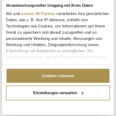
Verantwortungsvoller Umgang mit Ihren Daten
Wir und
unsere 58 Partner
verarbeiten Ihre persönlichen
Daten, wie z. B. Ihre IP-Adresse, mithilfe von
Technologien wie Cookies, um Informationen auf Ihrem
Gerät zu speichern und darauf zuzugreifen und so
personalisierte Werbung und Inhalte, Messungen von
Werbung und Inhalten, Zielgruppenforschung sowie
* Pflichtfelder.
Entwicklung von Angeboten zu ermöglichen. Sie
ABSENDEN
entscheiden darüber, wer Ihre Daten für welche Zwecke
nutzt. Sie können Ihre Einwilligung jederzeit über die
LEADERSNET.TV
Cookie-Erklärung oder durch Klicken auf das Privacy
Trigger Symbol ändern oder widerrufen
Cookies zulassen
LAUTSCHALTEN
Wenn Sie es erlauben, würden wir auch gerne:
Einstellungen verwalten
Informationen über Ihre geografische Lage
erfassen, welche bis auf einige Meter genau sein
können
Ihr Gerät durch aktives Scannen nach