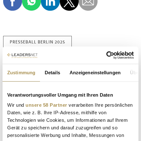
PRESSEBALL BERLIN 2025
GÉRARD BIARD EHRENPREIS
MEINUNGSFREIHEIT UND PRESSEFREIHEIT
Zustimmung
Details
Anzeigeneinstellungen
Über
FRANZISKA GIFFEY PRESSEBALL
LEYLA LAHOUAR UND MIKE HEITER
Verantwortungsvoller Umgang mit Ihren Daten
Wir und
unsere 58 Partner
verarbeiten Ihre persönlichen
DR. JULIA SCHNELLE MRS. WORLD
Daten, wie z. B. Ihre IP-Adresse, mithilfe von
TITANIC CHAUSSEE HOTEL BERLIN
Technologien wie Cookies, um Informationen auf Ihrem
Gerät zu speichern und darauf zuzugreifen und so
CHARLIE HEBDO EHRUNG
personalisierte Werbung und Inhalte, Messungen von