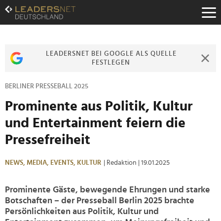
Zum
Inhalt
Zur
Fußzeilen-
Navigation
LEADERSNET BEI GOOGLE ALS QUELLE
Zur
FESTLEGEN
Hauptnavigation
BERLINER PRESSEBALL 2025
Prominente aus Politik, Kultur
und Entertainment feiern die
Pressefreiheit
NEWS,
MEDIA,
EVENTS,
KULTUR
| Redaktion
| 19.01.2025
Prominente Gäste, bewegende Ehrungen und starke
Botschaften – der Presseball Berlin 2025 brachte
Persönlichkeiten aus Politik, Kultur und