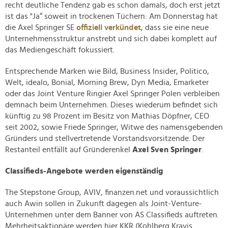
recht deutliche Tendenz gab es schon damals, doch erst jetzt
ist das "Ja“ soweit in trockenen Tüchern: Am Donnerstag hat
die Axel Springer SE
offiziell verkündet
, dass sie eine neue
Unternehmensstruktur anstrebt und sich dabei komplett auf
das Mediengeschäft fokussiert.
Entsprechende Marken wie Bild, Business Insider, Politico,
Welt, idealo, Bonial, Morning Brew, Dyn Media, Emarketer
oder das Joint Venture Ringier Axel Springer Polen verbleiben
demnach beim Unternehmen. Dieses wiederum befindet sich
künftig zu 98 Prozent im Besitz von Mathias Döpfner, CEO
seit 2002, sowie Friede Springer, Witwe des namensgebenden
Gründers und stellvertretende Vorstandsvorsitzende. Der
Restanteil entfällt auf Gründerenkel
Axel Sven Springer
.
Classifieds-Angebote werden eigenständig
The Stepstone Group, AVIV, finanzen.net und voraussichtlich
auch Awin sollen in Zukunft dagegen als Joint-Venture-
Unternehmen unter dem Banner von AS Classifieds auftreten.
Mehrheitsaktionäre werden hier KKR (Kohlberg Kravis