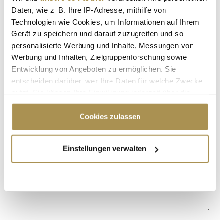
KÜNSTLICHE INTELLIGENZ
PERSONALIEN
Daten, wie z. B. Ihre IP-Adresse, mithilfe von
Technologien wie Cookies, um Informationen auf Ihrem
MARK DEKAN
CLAUDIUS SENST
Gerät zu speichern und darauf zuzugreifen und so
CAROLIN HULSHOFF POL
PETER WÜRTENBERGER
personalisierte Werbung und Inhalte, Messungen von
Werbung und Inhalten, Zielgruppenforschung sowie
Entwicklung von Angeboten zu ermöglichen. Sie
Kommentar veröffentlichen
entscheiden darüber, wer Ihre Daten für welche Zwecke
nutzt. Sie können Ihre Einwilligung jederzeit über die
Autor:
*
Cookie-Erklärung oder durch Klicken auf das Privacy
Trigger Symbol ändern oder widerrufen
Cookies zulassen
Wenn Sie es erlauben, würden wir auch gerne:
Kommentar:
*
Einstellungen verwalten
Informationen über Ihre geografische Lage
erfassen, welche bis auf einige Meter genau sein
können
Ihr Gerät durch aktives Scannen nach
bestimmten Merkmalen (Fingerprinting) identifizieren
Erfahren Sie mehr darüber, wie Ihre persönlichen Daten