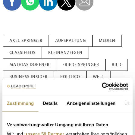
AXEL SPRINGER
AUFSPALTUNG
MEDIEN
CLASSIFIEDS
KLEINANZEIGEN
MATHIAS DÖPFNER
FRIEDE SPRINGER
BILD
BUSINESS INSIDER
POLITICO
WELT
IDEALO
AXEL SVEN SPRINGER
STEPSTONE
AVIV
FINANZEN.NET
AWIN
Zustimmung
Details
Anzeigeneinstellungen
Über
AS CLASSIFIEDS
KKR
CPP
INVESTMENT
Verantwortungsvoller Umgang mit Ihren Daten
KOOPERATION
JOURNALISMUS
Wir und
unsere 58 Partner
verarbeiten Ihre persönlichen