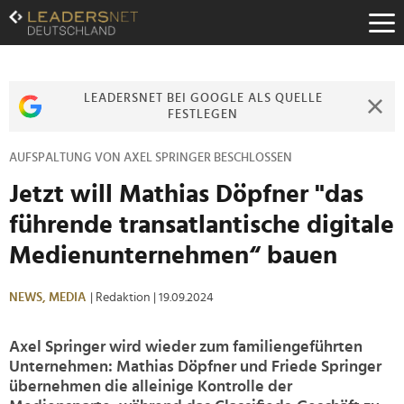
Zum
Inhalt
Zur
Fußzeilen-
Navigation
LEADERSNET BEI GOOGLE ALS QUELLE
Zur
FESTLEGEN
Hauptnavigation
AUFSPALTUNG VON AXEL SPRINGER BESCHLOSSEN
Jetzt will Mathias Döpfner "das
führende transatlantische digitale
Medienunternehmen“ bauen
NEWS,
MEDIA
| Redaktion
| 19.09.2024
Axel Springer wird wieder zum familiengeführten
Unternehmen: Mathias Döpfner und Friede Springer
übernehmen die alleinige Kontrolle der