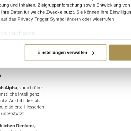
ale Rolle, um
ung und Inhalten, Zielgruppenforschung sowie Entwicklung von
 Ihre Daten für welche Zwecke nutzt. Sie können Ihre Einwilligun
 auf das Privacy Trigger Symbol ändern oder widerrufen
en Ethikrates, rückte
n wir auch gerne:
res Vortrags. In einer
re geografische Lage erfassen, welche bis auf einige Meter gen
r Fokus nicht allein
es Scannen nach bestimmten Merkmalen (Fingerprinting) identifi
Einstellungen verwalten
ie Ihre persönlichen Daten verarbeitet werden, und legen Sie I
ns ausmacht. KI solle
ngen, betonte sie.
h
nhalte und Anzeigen zu personalisieren, Funktionen für soziale
Website zu analysieren. Außerdem geben wir Informationen zu I
ph Alpha
, sprach über
r soziale Medien, Werbung und Analysen weiter. Unsere Partner
stliche Intelligenz
 Daten zusammen, die Sie ihnen bereitgestellt haben oder die s
nte. Anstatt dies als
n.
, plädierte Hiesserich
 unterstützt.
chlichen Denkens,