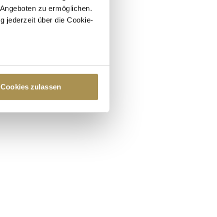
 Angeboten zu ermöglichen.
g jederzeit über die Cookie-
au sein können
zieren
Cookies zulassen
hre Präferenzen im
Abschnitt
 Medien anbieten zu können
hrer Verwendung unserer
 führen diese Informationen
ie im Rahmen Ihrer Nutzung