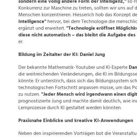
sondern eine völlig andere Form der Intelligenz,"
so Hi
Konkurrenz zur Maschine zu treten, sollten wir uns auf d
Menschen konzentrieren. Hiesserich hob das Konzept d
Intelligence"
hervor, bei dem Technologie die menschli
ergänzt und erweitert.
"Technologie eröffnet Möglichkei
diese nicht automatisch – das bleibt die Aufgabe de
er.
Bildung im Zeitalter der KI: Daniel Jung
Der bekannte Mathematik-Youtuber und KI-Experte
Dan
die weitreichenden Veränderungen, die KI im Bildungss
könnte. Er unterstrich, dass sich das Bildungssystem sch
technologischen Fortschritt anpassen müsse, um das Pot
zu nutzen.
"Jeder Mensch wird irgendwann einen digit
prognostizierte Jung und machte damit deutlich, wie indi
Lernprozesse durch KI gestaltet werden könnten.
Praxisnahe Einblicke und kreative KI-Anwendungen
Neben den inspirierenden Vorträgen bot die Veranstalt