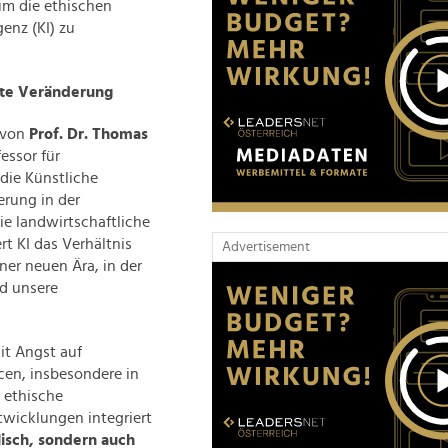
um die ethischen
enz (KI) zu
ßte Veränderung
e von
Prof. Dr. Thomas
essor für
 die Künstliche
erung in der
ie landwirtschaftliche
rt KI das Verhältnis
Advertisement
ner neuen Ära, in der
nd unsere
it Angst auf
cen, insbesondere in
s ethische
wicklungen integriert
lisch, sondern auch