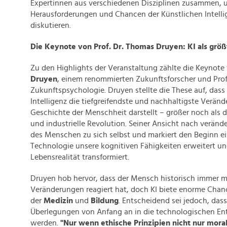
Expertinnen aus verschiedenen Disziplinen zusammen, 
Herausforderungen und Chancen der Künstlichen Intellig
diskutieren.
Die Keynote von Prof. Dr. Thomas Druyen: KI als grö
Zu den Highlights der Veranstaltung zählte die Keynot
Druyen
, einem renommierten Zukunftsforscher und Prof
Zukunftspsychologie. Druyen stellte die These auf, dass
Intelligenz die tiefgreifendste und nachhaltigste Veränd
Geschichte der Menschheit darstellt – größer noch als d
und industrielle Revolution. Seiner Ansicht nach verände
des Menschen zu sich selbst und markiert den Beginn ei
Technologie unsere kognitiven Fähigkeiten erweitert u
Lebensrealität transformiert.
Druyen hob hervor, dass der Mensch historisch immer m
Veränderungen reagiert hat, doch KI biete enorme Chan
der
Medizin
und
Bildung
. Entscheidend sei jedoch, das
Überlegungen von Anfang an in die technologischen Ent
werden.
"Nur wenn ethische Prinzipien nicht nur mora