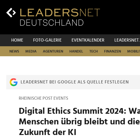
Zum
Inhalt
Zur
Fußzeilen-
Navigation
Zur
HOME
FOTO-GALERIE
EVENTKALENDER
LEADERSNET
Hauptnavigation
NEWS
MEDIA
AGENTUREN
HANDEL
TECH
FINANZEN
MOBILI
LEADERSNET BEI GOOGLE ALS QUELLE FESTLEGEN
RHEINISCHE POST EVENTS
Digital Ethics Summit 2024: W
Menschen übrig bleibt und die
Zukunft der KI