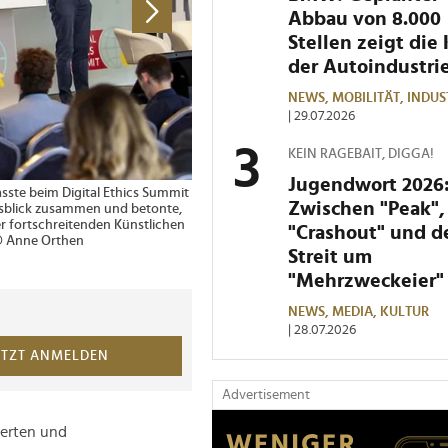
Abbau von 8.000
Stellen zeigt die 
der Autoindustri
NEWS,
MOBILITÄT,
INDUS
| 29.07.2026
KEIN RAGEBAIT, DIGGA!
Jugendwort 2026
asste beim Digital Ethics Summit
3 von 5 Bildern
Prof. Dr. Thomas Dru
Zwischen "Peak",
usblick zusammen und betonte,
sieht die Künstliche 
r fortschreitenden Künstlichen
Menschheitsgeschich
"Crashout" und 
. © Anne Orthen
Streit um
"Mehrzweckeier"
NEWS,
MEDIA,
KULTUR
| 28.07.2026
ETZT ANMELDEN
Advertisement
perten und