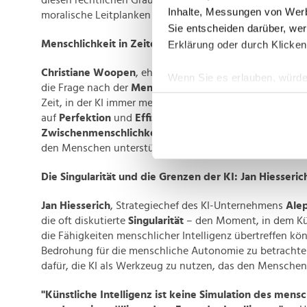
diesen rechtlichen Grauzonen spielt die Ethik eine zentr
Inhalte, Messungen von Werb
moralische Leitplanken zu setzen.
Sie entscheiden darüber, wer
Menschlichkeit in Zeiten der KI: Christiane Woopen
Erklärung oder durch Klicken
Christiane Woopen
, ehemalige Vorsitzende des deutsch
Wenn Sie es erlauben, würde
die Frage nach der
Menschlichkeit
in den Mittelpunkt ih
Informationen über Ih
Zeit, in der KI immer mehr Aufgaben übernimmt, dürfe de
Ihr Gerät durch aktiv
auf
Perfektion
und
Effizienz
liegen, sondern auf der
Erfahren Sie mehr darüber, w
Zwischenmenschlichkeit
, die das Wesen des Menschsei
Einzelheiten
fest.
den Menschen unterstützen, ohne seine Werte zu verdrä
Die Singularität und die Grenzen der KI: Jan Hiesseric
Wir verwenden Cookies, um I
und die Zugriffe auf unsere 
Jan Hiesserich
, Strategiechef des KI-Unternehmens
Ale
Website an unsere Partner fü
die oft diskutierte
Singularität
– den Moment, in dem Kün
möglicherweise mit weiteren
die Fähigkeiten menschlicher Intelligenz übertreffen kön
der Dienste gesammelt habe
Bedrohung für die menschliche Autonomie zu betrachten
dafür, die KI als Werkzeug zu nutzen, das den Menschen
"Künstliche Intelligenz ist keine Simulation des mens