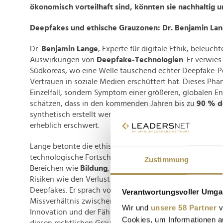
ökonomisch vorteilhaft sind, könnten sie nachhaltig
Deepfakes und ethische Grauzonen: Dr. Benjamin La
Dr.
Benjamin Lange
, Experte für digitale Ethik, beleuch
Auswirkungen von
Deepfake-Technologien
. Er verwies
Südkoreas, wo eine Welle täuschend echter Deepfake-P
Vertrauen in soziale Medien erschüttert hat. Dieses Phä
Einzelfall, sondern Symptom einer größeren, globalen E
schätzen, dass in den kommenden Jahren bis zu
90 % de
synthetisch erstellt werden könnten, was die Erkennun
erheblich erschwert.
Lange betonte die ethischen Herausforderungen, die der
technologische Fortschritt mit sich bringt. Während KI
Zustimmung
Bereichen wie
Bildung
,
Gesundheit
und
Produktivität
s
Risiken wie den Verlust von Arbeitsplätzen und die Man
Deepfakes. Er sprach vom sogenannten
"Pacing-Proble
Verantwortungsvoller Umgan
Missverhältnis zwischen der Geschwindigkeit der tech
Wir und
unsere 58 Partner
v
Innovation und der Fähigkeit der Gesetzgebung, angeme
Cookies, um Informationen a