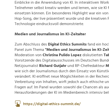
Einblicke in die Anwendung von KI. In interaktiven Wor
Teilnehmer selbst kreativ werden und lernen, wie sie KI 
einsetzen können. Ein besonderes Highlight war ein von 
Hop-Song, der live präsentiert wurde und die kreativen 
Technologie eindrucksvoll demonstrierte.
Medien und Journalismus im KI-Zeitalter
Zum Abschluss des
Digital Ethics Summits
fand ein hoc
Panel zum Thema
"Medien und Journalismus im KI-Zeit
Moderation von
Christina Pulido Lopez
diskutierten
Ta
Vorsitzende des Digitalausschusses im Deutschen Bund
Netzjournalist
Richard Gutjahr
und RP-Chefredakteur
M
wie sich der Journalismus durch den Einsatz von Künstli
verändert. KI eröffnet neue Möglichkeiten in der Recher
Verbreitung von Inhalten, wirft jedoch auch ethische un
Fragen auf. Im Panel wurden sowohl die Chancen als au
Herausforderungen der KI im Medienbereich intensiv bel
https://digital-ethics-summit.de/