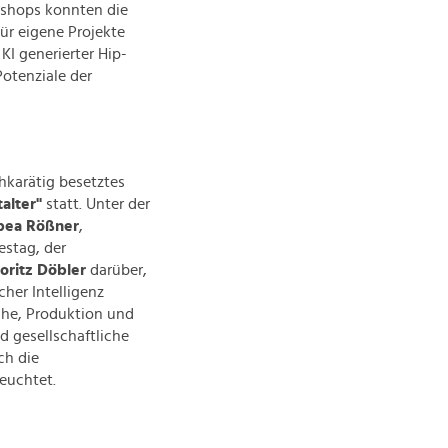
kshops konnten die
für eigene Projekte
KI generierter Hip-
Potenziale der
hkarätig besetztes
alter"
statt. Unter der
bea Rößner
,
estag, der
oritz Döbler
darüber,
cher Intelligenz
che, Produktion und
d gesellschaftliche
ch die
euchtet.