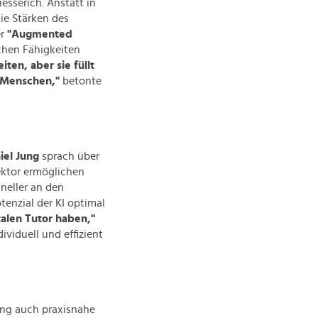
esserich. Anstatt in
ie Stärken des
er
"Augmented
chen Fähigkeiten
ten, aber sie füllt
s Menschen,"
betonte
iel Jung
sprach über
ektor ermöglichen
neller an den
enzial der KI optimal
alen Tutor haben,"
viduell und effizient
ung auch praxisnahe