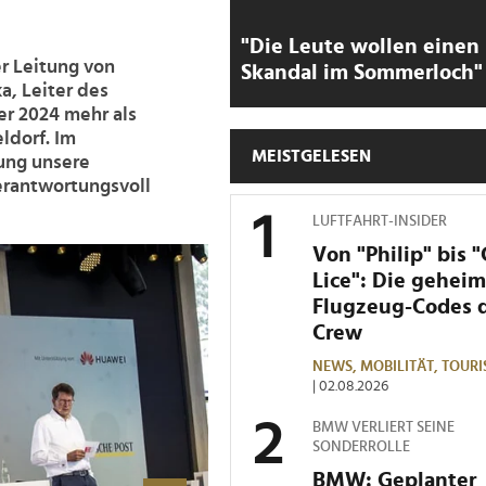
"Die Leute wollen einen
r Leitung von
Skandal im Sommerloch"
a, Leiter des
er 2024 mehr als
ldorf. Im
MEISTGELESEN
rung unsere
erantwortungsvoll
LUFTFAHRT-INSIDER
Von "Philip" bis 
>
Lice": Die gehei
Flugzeug-Codes 
Crew
NEWS,
MOBILITÄT,
TOURI
| 02.08.2026
BMW VERLIERT SEINE
SONDERROLLE
BMW: Geplanter