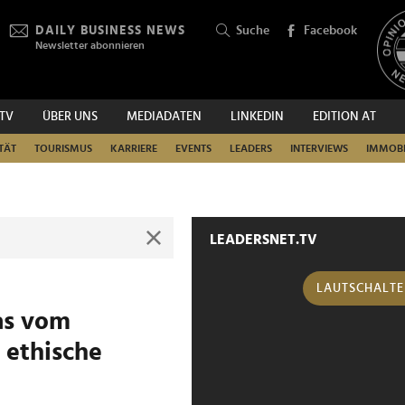
DAILY BUSINESS NEWS
Suche
Facebook
Newsletter abonnieren
.TV
ÜBER UNS
MEDIADATEN
LINKEDIN
EDITION AT
SUCHEN
TÄT
TOURISMUS
KARRIERE
EVENTS
LEADERS
INTERVIEWS
IMMOBI
LEADERSNET.TV
LAUTSCHALT
as vom
 ethische