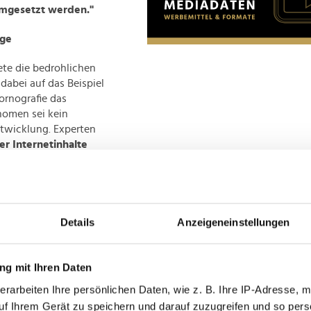
 umgesetzt werden."
nge
tete die bedrohlichen
 dabei auf das Beispiel
ornografie das
nomen sei kein
ntwicklung. Experten
r Internetinhalte
g von Desinformation
 rasante
 neue Chancen in
Details
Anzeigeneinstellungen
chafft, birgt sie auch
ipulation durch
m"
– dem
g mit Ihren Daten
nologischen
erarbeiten Ihre persönlichen Daten, wie z. B. Ihre IP-Adresse, m
ssen zu reagieren. In
uf Ihrem Gerät zu speichern und darauf zuzugreifen und so pers