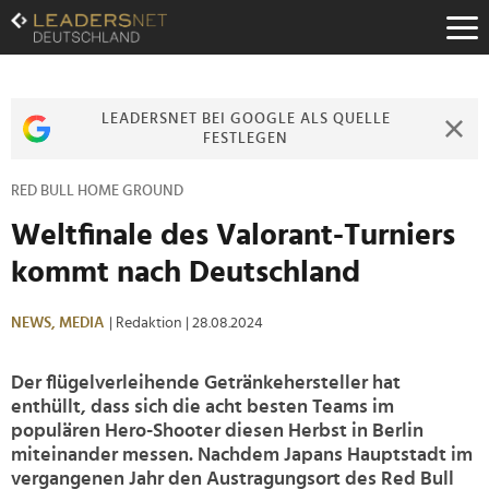
Zum
Inhalt
Zur
Fußzeilen-
Navigation
LEADERSNET BEI GOOGLE ALS QUELLE
Zur
FESTLEGEN
Hauptnavigation
RED BULL HOME GROUND
Weltfinale des Valorant-Turniers
kommt nach Deutschland
NEWS,
MEDIA
| Redaktion
| 28.08.2024
Der flügelverleihende Getränkehersteller hat
enthüllt, dass sich die acht besten Teams im
populären Hero-Shooter diesen Herbst in Berlin
miteinander messen. Nachdem Japans Hauptstadt im
vergangenen Jahr den Austragungsort des Red Bull