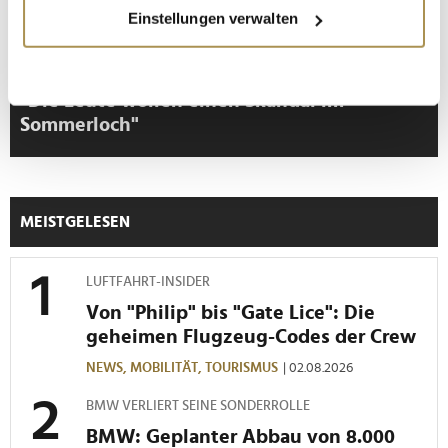
Wenn Sie es erlauben, würden wir auch gerne:
Einstellungen verwalten
Informationen über Ihre geografische Lage
erfassen, welche bis auf einige Meter genau sein
können
"Die Leute wollen einen Skandal im
Ihr Gerät durch aktives Scannen nach
Sommerloch"
bestimmten Merkmalen (Fingerprinting) identifizieren
Erfahren Sie mehr darüber, wie Ihre persönlichen Daten
verarbeitet werden, und legen Sie Ihre Präferenzen im
Abschnitt Einzelheiten
fest.
MEISTGELESEN
Wir verwenden Cookies, um Inhalte und Anzeigen zu
personalisieren, Funktionen für soziale Medien anbieten
LUFTFAHRT-INSIDER
zu können und die Zugriffe auf unsere Website zu
Von "Philip" bis "Gate Lice": Die
analysieren. Außerdem geben wir Informationen zu Ihrer
geheimen Flugzeug-Codes der Crew
Verwendung unserer Website an unsere Partner für
soziale Medien, Werbung und Analysen weiter. Unsere
NEWS,
MOBILITÄT,
TOURISMUS
| 02.08.2026
Partner führen diese Informationen möglicherweise mit
BMW VERLIERT SEINE SONDERROLLE
weiteren Daten zusammen, die Sie ihnen bereitgestellt
BMW: Geplanter Abbau von 8.000
haben oder die sie im Rahmen Ihrer Nutzung der Dienste