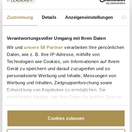
Zustimmung
Details
Anzeigeneinstellungen
Über
Verantwortungsvoller Umgang mit Ihren Daten
Wir und
unsere 58 Partner
verarbeiten Ihre persönlichen
* Pflichtfelder.
Daten, wie z. B. Ihre IP-Adresse, mithilfe von
ABSENDEN
Technologien wie Cookies, um Informationen auf Ihrem
Gerät zu speichern und darauf zuzugreifen und so
LEADERSNET.TV
personalisierte Werbung und Inhalte, Messungen von
Werbung und Inhalten, Zielgruppenforschung sowie
Entwicklung von Angeboten zu ermöglichen. Sie
LAUTSCHALTEN
entscheiden darüber, wer Ihre Daten für welche Zwecke
nutzt. Sie können Ihre Einwilligung jederzeit über die
Cookie-Erklärung oder durch Klicken auf das Privacy
Trigger Symbol ändern oder widerrufen
Cookies zulassen