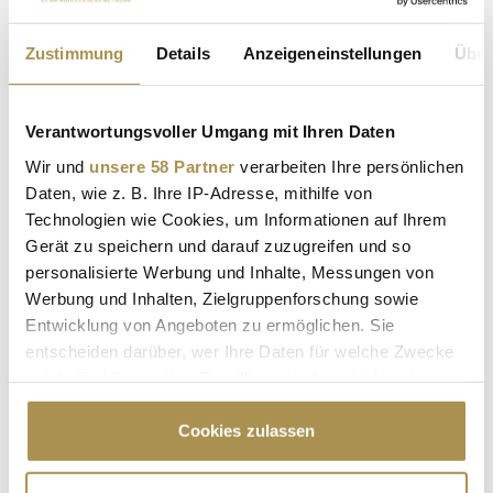
Sicherheitscode bestätigen:
*
Zustimmung
Details
Anzeigeneinstellungen
Über
Verantwortungsvoller Umgang mit Ihren Daten
Wir und
unsere 58 Partner
verarbeiten Ihre persönlichen
Daten, wie z. B. Ihre IP-Adresse, mithilfe von
Technologien wie Cookies, um Informationen auf Ihrem
Gerät zu speichern und darauf zuzugreifen und so
* Pflichtfelder.
personalisierte Werbung und Inhalte, Messungen von
ABSENDEN
Werbung und Inhalten, Zielgruppenforschung sowie
Entwicklung von Angeboten zu ermöglichen. Sie
LEADERSNET.TV
entscheiden darüber, wer Ihre Daten für welche Zwecke
nutzt. Sie können Ihre Einwilligung jederzeit über die
Cookie-Erklärung oder durch Klicken auf das Privacy
LAUTSCHALTEN
Trigger Symbol ändern oder widerrufen
Cookies zulassen
Wenn Sie es erlauben, würden wir auch gerne: