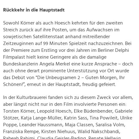
Rückkehr in die Hauptstadt
Sowohl Körner als auch Hoesch kehrten für den zweiten
Streich zurück auf ihre Posten, um das Aufwachsen im
sowjetischen Satellitenstaat anhand mitreißender
Zeitzeuginnen auf 99 Minuten Spielzeit nachzuzeichnen. Bei
der Premiere zum Erstling vor drei Jahren im Berliner Delphi
Filmpalast hielt keine Geringere als die damalige
Bundeskanzlerin Angela Merkel eine kurze Ansprache – doch
auch ohne derart prominente Unterstützung vor Ort wurde
das Debüt von "Die Unbeugsamen 2 – Guten Morgen, Ihr
Schönen!“, erneut in der Hauptstadt, freudig gefeiert.
In der Kulturbrauerei fanden sich zu diesem Zweck vor allem,
aber längst nicht nur in den Film involvierte Personen ein:
Torsten Körner, Leopold Hoesch, Elke Büdenbender, Gabriele
Stötzer, Katja Lange-Müller, Katrin Sass, Tina Powileit, Ulrike
Poppe, Leander Haussmann, Maja Classen, Saralisa Volm,
Franziska Rempe, Kirsten Niehuus, Walid Nakschbandi,
Rabeah Rahimi, Claudia Geisler-Bading, Renate Hellwig,