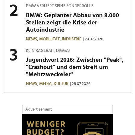
gesammelt haben.
BMW VERLIERT SEINE SONDERROLLE
BMW: Geplanter Abbau von 8.000
Stellen zeigt die Krise der
Autoindustrie
NEWS,
MOBILITÄT,
INDUSTRIE
| 29.07.2026
KEIN RAGEBAIT, DIGGA!
Jugendwort 2026: Zwischen "Peak",
"Crashout" und dem Streit um
"Mehrzweckeier"
NEWS,
MEDIA,
KULTUR
| 28.07.2026
Advertisement