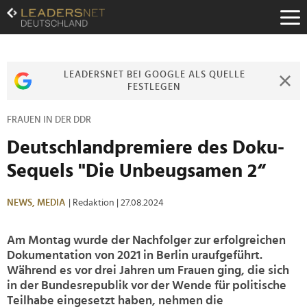
Zum
Inhalt
Zur
Fußzeilen-
Navigation
LEADERSNET BEI GOOGLE ALS QUELLE
Zur
FESTLEGEN
Hauptnavigation
FRAUEN IN DER DDR
Deutschlandpremiere des Doku-
Sequels "Die Unbeugsamen 2“
NEWS,
MEDIA
| Redaktion
| 27.08.2024
Am Montag wurde der Nachfolger zur erfolgreichen
Dokumentation von 2021 in Berlin uraufgeführt.
Während es vor drei Jahren um Frauen ging, die sich
in der Bundesrepublik vor der Wende für politische
Teilhabe eingesetzt haben, nehmen die