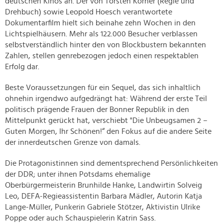
deutschen Kinos an. Der von Torsten Körner (Regie und
Drehbuch) sowie Leopold Hoesch verantwortete
Dokumentarfilm hielt sich beinahe zehn Wochen in den
Lichtspielhäusern. Mehr als 122.000 Besucher verblassen
selbstverständlich hinter den von Blockbustern bekannten
Zahlen, stellen genrebezogen jedoch einen respektablen
Erfolg dar.
Beste Voraussetzungen für ein Sequel, das sich inhaltlich
ohnehin irgendwo aufgedrängt hat: Während der erste Teil
politisch prägende Frauen der Bonner Republik in den
Mittelpunkt gerückt hat, verschiebt "Die Unbeugsamen 2 –
Guten Morgen, Ihr Schönen!“ den Fokus auf die andere Seite
der innerdeutschen Grenze von damals.
Die Protagonistinnen sind dementsprechend Persönlichkeiten
der DDR; unter ihnen Potsdams ehemalige
Oberbürgermeisterin Brunhilde Hanke, Landwirtin Solveig
Leo, DEFA-Regieassistentin Barbara Mädler, Autorin Katja
Lange-Müller, Punkerin Gabriele Stötzer, Aktivistin Ulrike
Poppe oder auch Schauspielerin Katrin Sass.