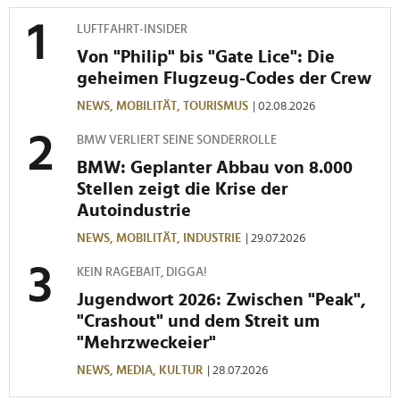
weiteren Daten zusammen, die Sie ihnen bereitgestellt
haben oder die sie im Rahmen Ihrer Nutzung der Dienste
LUFTFAHRT-INSIDER
gesammelt haben.
Von "Philip" bis "Gate Lice": Die
geheimen Flugzeug-Codes der Crew
NEWS,
MOBILITÄT,
TOURISMUS
| 02.08.2026
BMW VERLIERT SEINE SONDERROLLE
BMW: Geplanter Abbau von 8.000
Stellen zeigt die Krise der
Autoindustrie
NEWS,
MOBILITÄT,
INDUSTRIE
| 29.07.2026
KEIN RAGEBAIT, DIGGA!
Jugendwort 2026: Zwischen "Peak",
"Crashout" und dem Streit um
"Mehrzweckeier"
NEWS,
MEDIA,
KULTUR
| 28.07.2026