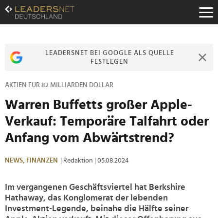
Zum
Inhalt
Zur
Fußzeilen-
Navigation
LEADERSNET BEI GOOGLE ALS QUELLE
Zur
FESTLEGEN
Hauptnavigation
AKTIEN FÜR 82 MILLIARDEN DOLLAR
Warren Buffetts großer Apple-
Verkauf: Temporäre Talfahrt oder
Anfang vom Abwärtstrend?
NEWS,
FINANZEN
| Redaktion
| 05.08.2024
Im vergangenen Geschäftsviertel hat Berkshire
Hathaway, das Konglomerat der lebenden
Investment-Legende, beinahe die Hälfte seiner