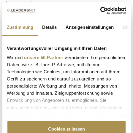
Kommentar:
*
Zustimmung
Details
Anzeigeneinstellungen
Über
Verantwortungsvoller Umgang mit Ihren Daten
Sicherheitscode bestätigen:
*
Wir und
unsere 58 Partner
verarbeiten Ihre persönlichen
Daten, wie z. B. Ihre IP-Adresse, mithilfe von
Technologien wie Cookies, um Informationen auf Ihrem
Gerät zu speichern und darauf zuzugreifen und so
personalisierte Werbung und Inhalte, Messungen von
Werbung und Inhalten, Zielgruppenforschung sowie
Entwicklung von Angeboten zu ermöglichen. Sie
entscheiden darüber, wer Ihre Daten für welche Zwecke
* Pflichtfelder.
ABSENDEN
nutzt. Sie können Ihre Einwilligung jederzeit über die
Cookie-Erklärung oder durch Klicken auf das Privacy
Trigger Symbol ändern oder widerrufen
Cookies zulassen