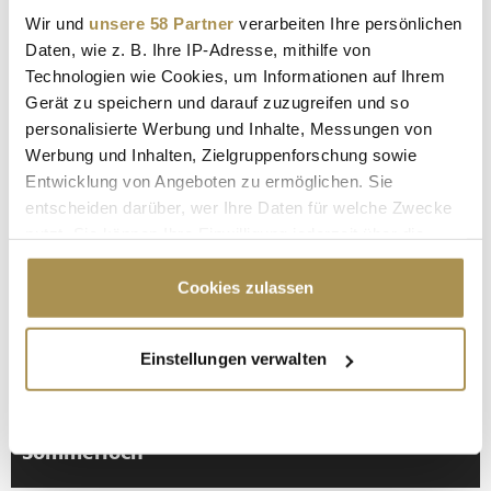
* Pflichtfelder.
Wir und
unsere 58 Partner
verarbeiten Ihre persönlichen
ABSENDEN
Daten, wie z. B. Ihre IP-Adresse, mithilfe von
Technologien wie Cookies, um Informationen auf Ihrem
LEADERSNET.TV
Gerät zu speichern und darauf zuzugreifen und so
personalisierte Werbung und Inhalte, Messungen von
Werbung und Inhalten, Zielgruppenforschung sowie
LAUTSCHALTEN
Entwicklung von Angeboten zu ermöglichen. Sie
entscheiden darüber, wer Ihre Daten für welche Zwecke
nutzt. Sie können Ihre Einwilligung jederzeit über die
Cookie-Erklärung oder durch Klicken auf das Privacy
Trigger Symbol ändern oder widerrufen
Cookies zulassen
Wenn Sie es erlauben, würden wir auch gerne:
Einstellungen verwalten
Informationen über Ihre geografische Lage
erfassen, welche bis auf einige Meter genau sein
können
"Die Leute wollen einen Skandal im
Ihr Gerät durch aktives Scannen nach
Sommerloch"
bestimmten Merkmalen (Fingerprinting) identifizieren