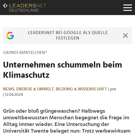
Zum
Inhalt
Zur
Fußzeilen-
Navigation
LEADERSNET BEI GOOGLE ALS QUELLE
Zur
FESTLEGEN
Hauptnavigation
GRÜNES MÄNTELCHEN?
Unternehmen schummeln beim
Klimaschutz
NEWS,
ENERGIE & UMWELT,
BILDUNG & WISSENSCHAFT
| pte
| 12.06.2024
Grün oder bloß grüngewaschen? Halbwegs
umweltbewussten Menschen begegnet die Frage im
Alltag immer wieder. Eine Untersuchung der
Universität Twente beleget nun: Trotz werbewirksam