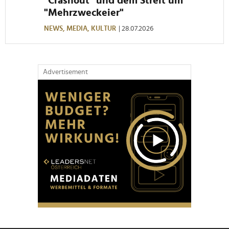
"Crashout" und dem Streit um
"Mehrzweckeier"
NEWS,
MEDIA,
KULTUR
| 28.07.2026
Advertisement