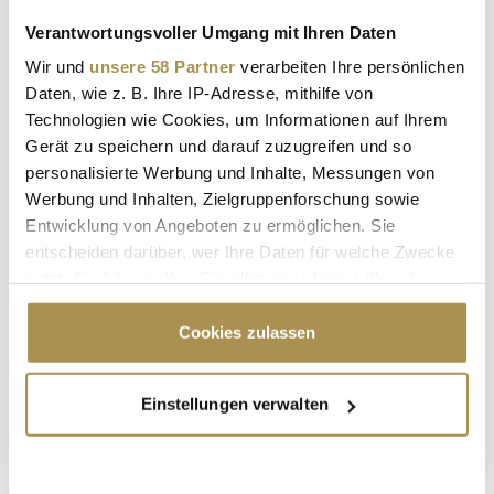
ABSENDEN
Verantwortungsvoller Umgang mit Ihren Daten
Wir und
unsere 58 Partner
verarbeiten Ihre persönlichen
LEADERSNET.TV
Daten, wie z. B. Ihre IP-Adresse, mithilfe von
Technologien wie Cookies, um Informationen auf Ihrem
LAUTSCHALTEN
Gerät zu speichern und darauf zuzugreifen und so
personalisierte Werbung und Inhalte, Messungen von
Werbung und Inhalten, Zielgruppenforschung sowie
Entwicklung von Angeboten zu ermöglichen. Sie
entscheiden darüber, wer Ihre Daten für welche Zwecke
nutzt. Sie können Ihre Einwilligung jederzeit über die
Cookie-Erklärung oder durch Klicken auf das Privacy
Trigger Symbol ändern oder widerrufen
Cookies zulassen
Wenn Sie es erlauben, würden wir auch gerne:
Einstellungen verwalten
"Die Leute wollen einen Skandal im
Informationen über Ihre geografische Lage
Sommerloch"
erfassen, welche bis auf einige Meter genau sein
können