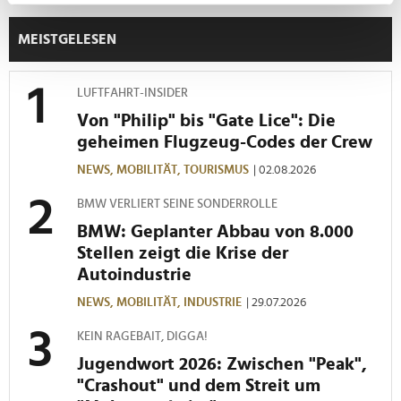
Ihr Gerät durch aktives Scannen nach
bestimmten Merkmalen (Fingerprinting) identifizieren
MEISTGELESEN
Erfahren Sie mehr darüber, wie Ihre persönlichen Daten
verarbeitet werden, und legen Sie Ihre Präferenzen im
Abschnitt Einzelheiten
fest.
LUFTFAHRT-INSIDER
Von "Philip" bis "Gate Lice": Die
Wir verwenden Cookies, um Inhalte und Anzeigen zu
geheimen Flugzeug-Codes der Crew
personalisieren, Funktionen für soziale Medien anbieten
NEWS,
MOBILITÄT,
TOURISMUS
| 02.08.2026
zu können und die Zugriffe auf unsere Website zu
analysieren. Außerdem geben wir Informationen zu Ihrer
BMW VERLIERT SEINE SONDERROLLE
Verwendung unserer Website an unsere Partner für
BMW: Geplanter Abbau von 8.000
soziale Medien, Werbung und Analysen weiter. Unsere
Stellen zeigt die Krise der
Partner führen diese Informationen möglicherweise mit
Autoindustrie
weiteren Daten zusammen, die Sie ihnen bereitgestellt
NEWS,
MOBILITÄT,
INDUSTRIE
| 29.07.2026
haben oder die sie im Rahmen Ihrer Nutzung der Dienste
gesammelt haben.
KEIN RAGEBAIT, DIGGA!
Jugendwort 2026: Zwischen "Peak",
"Crashout" und dem Streit um