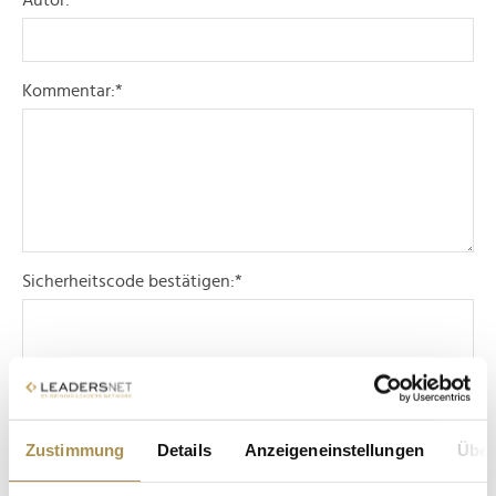
Autor:
*
Kommentar:
*
Sicherheitscode bestätigen:
*
Zustimmung
Details
Anzeigeneinstellungen
Über
* Pflichtfelder.