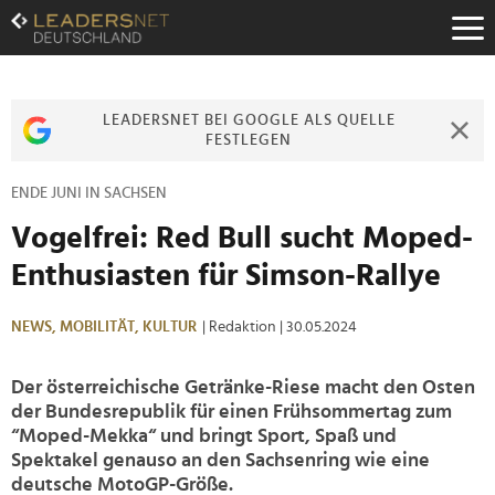
Zum
Inhalt
Zur
Fußzeilen-
Navigation
LEADERSNET BEI GOOGLE ALS QUELLE
Zur
FESTLEGEN
Hauptnavigation
ENDE JUNI IN SACHSEN
Vogelfrei: Red Bull sucht Moped-
Enthusiasten für Simson-Rallye
NEWS,
MOBILITÄT,
KULTUR
| Redaktion
| 30.05.2024
Der österreichische Getränke-Riese macht den Osten
der Bundesrepublik für einen Frühsommertag zum
“Moped-Mekka“ und bringt Sport, Spaß und
Spektakel genauso an den Sachsenring wie eine
deutsche MotoGP-Größe.