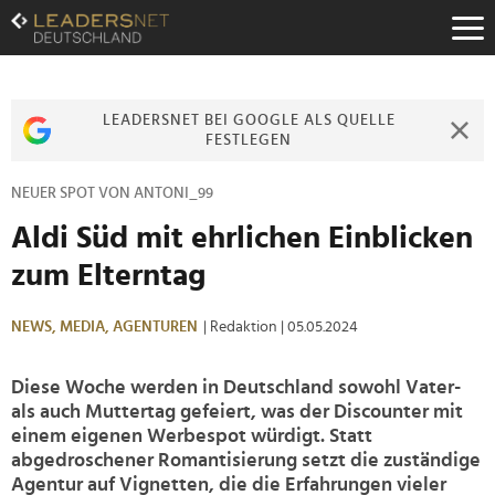
Zum
Inhalt
Zur
Fußzeilen-
Navigation
LEADERSNET BEI GOOGLE ALS QUELLE
Zur
FESTLEGEN
Hauptnavigation
NEUER SPOT VON ANTONI_99
Aldi Süd mit ehrlichen Einblicken
zum Elterntag
NEWS,
MEDIA,
AGENTUREN
| Redaktion
| 05.05.2024
Diese Woche werden in Deutschland sowohl Vater-
als auch Muttertag gefeiert, was der Discounter mit
einem eigenen Werbespot würdigt. Statt
abgedroschener Romantisierung setzt die zuständige
Agentur auf Vignetten, die die Erfahrungen vieler