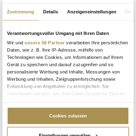
Zustimmung
Details
Anzeigeneinstellungen
Über
* Pflichtfelder.
ABSENDEN
Verantwortungsvoller Umgang mit Ihren Daten
Wir und
unsere 58 Partner
verarbeiten Ihre persönlichen
Daten, wie z. B. Ihre IP-Adresse, mithilfe von
LEADERSNET.TV
Technologien wie Cookies, um Informationen auf Ihrem
Gerät zu speichern und darauf zuzugreifen und so
LAUTSCHALTEN
personalisierte Werbung und Inhalte, Messungen von
Werbung und Inhalten, Zielgruppenforschung sowie
Entwicklung von Angeboten zu ermöglichen. Sie
entscheiden darüber, wer Ihre Daten für welche Zwecke
nutzt. Sie können Ihre Einwilligung jederzeit über die
Cookie-Erklärung oder durch Klicken auf das Privacy
Trigger Symbol ändern oder widerrufen
Cookies zulassen
Wenn Sie es erlauben, würden wir auch gerne:
Einstellungen verwalten