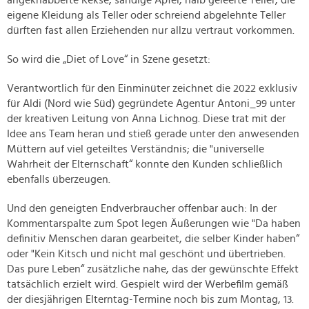
angeknabberte Kekse, sandige Äpfel, halb geleerte Teller, die
eigene Kleidung als Teller oder schreiend abgelehnte Teller
dürften fast allen Erziehenden nur allzu vertraut vorkommen.
So wird die „Diet of Love“ in Szene gesetzt:
Verantwortlich für den Einminüter zeichnet die 2022 exklusiv
für Aldi (Nord wie Süd) gegründete Agentur Antoni_99 unter
der kreativen Leitung von Anna Lichnog. Diese trat mit der
Idee ans Team heran und stieß gerade unter den anwesenden
Müttern auf viel geteiltes Verständnis; die "universelle
Wahrheit der Elternschaft“ konnte den Kunden schließlich
ebenfalls überzeugen.
Und den geneigten Endverbraucher offenbar auch: In der
Kommentarspalte zum Spot legen Äußerungen wie "Da haben
definitiv Menschen daran gearbeitet, die selber Kinder haben“
oder "Kein Kitsch und nicht mal geschönt und übertrieben.
Das pure Leben“ zusätzliche nahe, das der gewünschte Effekt
tatsächlich erzielt wird. Gespielt wird der Werbefilm gemäß
der diesjährigen Elterntag-Termine noch bis zum Montag, 13.