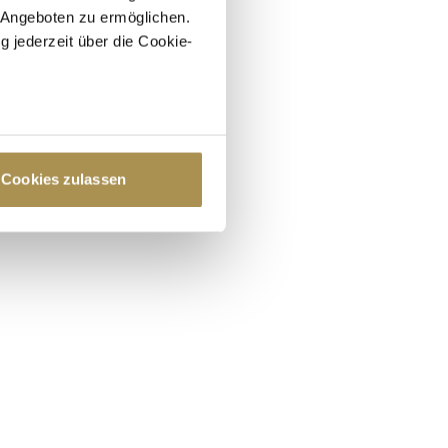
 Angeboten zu ermöglichen.
g jederzeit über die Cookie-
au sein können
zieren
Cookies zulassen
hre Präferenzen im
Abschnitt
 Medien anbieten zu können
hrer Verwendung unserer
 führen diese Informationen
ie im Rahmen Ihrer Nutzung