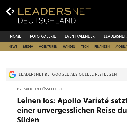
Zum
Inhalt
Zur
Fußzeilen-
Navigation
Zur
HOME
FOTO-GALERIE
EVENTKALENDER
LEADERSNET
Hauptnavigation
NEWS
MEDIA
AGENTUREN
HANDEL
TECH
FINANZEN
MOBILI
LEADERSNET BEI GOOGLE ALS QUELLE FESTLEGEN
PREMIERE IN DÜSSELDORF
Leinen los: Apollo Varieté setz
einer unvergesslichen Reise d
Süden