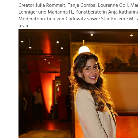
Creator Julia Römmelt, Tanja Comba, Lourenne Goll, Mar
Lehniger und Marianna H., Kunstberaterin Anja Katharin
Moderatorin Tina von Carlowitz sowie Star-Friseure Mr
u.v.m..