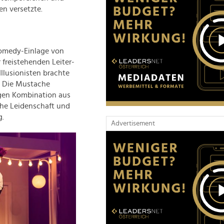
n versetzte.
Comedy-Einlage von
r freistehenden Leiter-
llusionisten brachte
. Die Mustache
tigen Kombination aus
che Leidenschaft und
g.
Advertisement