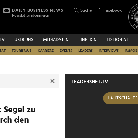
DAILY BUSINESS NEWS
Suche
Facebook
Newsletter abonnieren
.TV
ÜBER UNS
MEDIADATEN
LINKEDIN
EDITION AT
SUCHEN
TÄT
TOURISMUS
KARRIERE
EVENTS
LEADERS
INTERVIEWS
IMMOBI
LEADERSNET.TV
LAUTSCHALT
t Segel zu
urch den