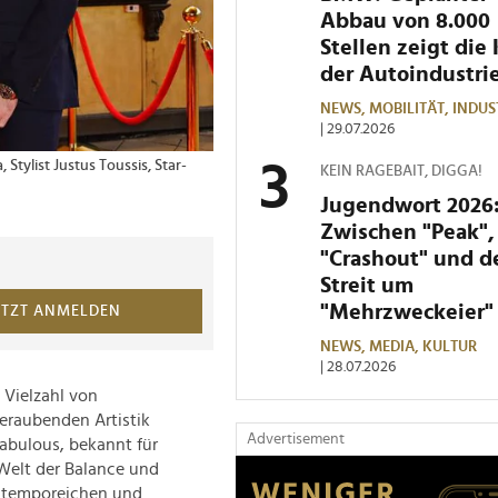
Abbau von 8.000
Stellen zeigt die 
der Autoindustri
NEWS,
MOBILITÄT,
INDUS
| 29.07.2026
 Stylist Justus Toussis, Star-
3 von 3 Bildern
Traumschiff TV-Darste
KEIN RAGEBAIT, DIGGA!
Mölleken und Schaus
Jugendwort 2026
Zwischen "Peak",
"Crashout" und 
Streit um
"Mehrzweckeier"
ETZT ANMELDEN
NEWS,
MEDIA,
KULTUR
| 28.07.2026
 Vielzahl von
beraubenden Artistik
Advertisement
abulous, bekannt für
 Welt der Balance und
r temporeichen und