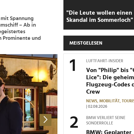
"Die Leute wollen einen
e mit Spannung
Skandal im Sommerloch"
mschiff – Ab in
egeistertes
ch Prominente und
MEISTGELESEN
>
LUFTFAHRT-INSIDER
Von "Philip" bis 
Lice": Die gehei
Flugzeug-Codes 
Crew
NEWS,
MOBILITÄT,
TOURI
| 02.08.2026
BMW VERLIERT SEINE
SONDERROLLE
BMW: Geplanter