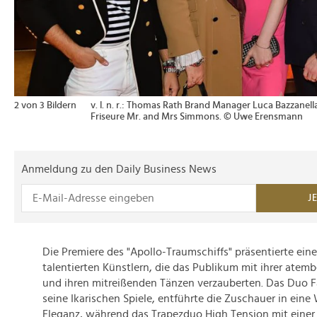
2 von 3 Bildern
v. l. n. r.: Thomas Rath Brand Manager Luca Bazzanella,
Friseure Mr. and Mrs Simmons. © Uwe Erensmann
Anmeldung zu den Daily Business News
J
Die Premiere des "Apollo-Traumschiffs" präsentierte eine
talentierten Künstlern, die das Publikum mit ihrer atem
und ihren mitreißenden Tänzen verzauberten. Das Duo F
seine Ikarischen Spiele, entführte die Zuschauer in eine
Eleganz, während das Trapezduo High Tension mit eine