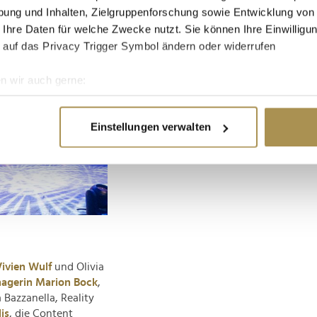
ung und Inhalten, Zielgruppenforschung sowie Entwicklung von
 Ihre Daten für welche Zwecke nutzt. Sie können Ihre Einwilligun
 auf das Privacy Trigger Symbol ändern oder widerrufen
n wir auch gerne:
re geografische Lage erfassen, welche bis auf einige Meter gen
es Scannen nach bestimmten Merkmalen (Fingerprinting) identifi
Einstellungen verwalten
ie Ihre persönlichen Daten verarbeitet werden, und legen Sie I
nhalte und Anzeigen zu personalisieren, Funktionen für soziale
Website zu analysieren. Außerdem geben wir Informationen zu I
r soziale Medien, Werbung und Analysen weiter. Unsere Partner
 Daten zusammen, die Sie ihnen bereitgestellt haben oder die s
n.
Vivien Wulf
und Olivia
agerin Marion Bock
,
Bazzanella, Reality
is
, die Content