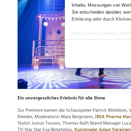
Inhalte, Messungen von Werb
Sie entscheiden darüber, wer
Erklärung oder durch Klicken
Wenn Sie es erlauben, würde
Informationen über Ih
Ihr Gerät durch aktiv
Erfahren Sie mehr darüber, w
Einzelheiten
fest.
Wir verwenden Cookies, um I
und die Zugriffe auf unsere 
Website an unsere Partner fü
Ein unvergessliches Erlebnis für alle Sinne
möglicherweise mit weiteren
der Dienste gesammelt habe
Zur Premiere kamen die Schauspieler Patrick Mölleken,
Klemke, Moderatorin Mara Bergmann,
IBSA Pharma Man
Stylist Justus Toussis, Thomas Rath Brand Manager Luca 
TV-Star Star Eva Benetatou,
Kunstmaler Adam Karamanl