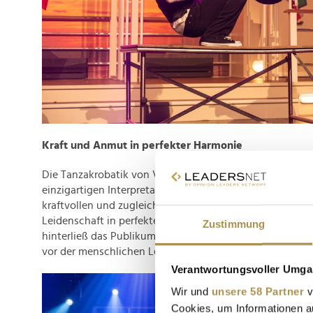
Kraft und Anmut in perfekter Harmonie
Die Tanzakrobatik von Vadym & Dasha faszinierte das Pu
einzigartigen Interpretation der ältesten Geschichte der 
kraftvollen und zugleich anmutigen Performance zeigten
Leidenschaft in perfekter Harmonie verschmelzen könne
Zustimmung
hinterließ das Publikum mit einer Gänsehaut und einem 
vor der menschlichen Leistungsfähigkeit.
Verantwortungsvoller Umgan
Wir und
unsere 58 Partner
v
Cookies, um Informationen a