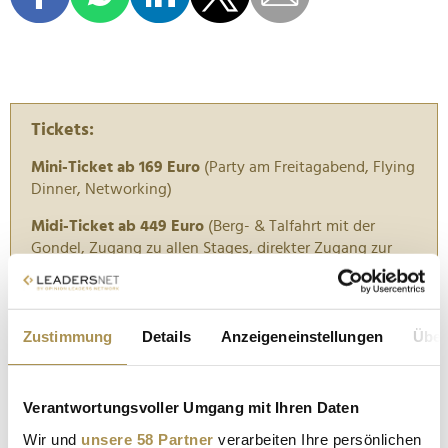
Tickets:
Mini-Ticket ab 169 Euro
(Party am Freitagabend, Flying
Dinner, Networking)
Midi-Ticket ab 449 Euro
(Berg- & Talfahrt mit der
Gondel, Zugang zu allen Stages, direkter Zugang zur
Networking Area, direkter Zugang zu allen
Expopartnern, Verpflegung für alle Festivaltage)
Maxi-Ticket ab 649 Euro
(Berg- & Talfahrt mit der
Zustimmung
Details
Anzeigeneinstellungen
Über
Gondel, Zugang zu allen Stages, direkter Zugang zur
Networking Area, direkter Zugang zu allen
Expopartnern, Verpflegung für alle Festivaltage, 2 Tages
Verantwortungsvoller Umgang mit Ihren Daten
Skitickets, Speakerlunch mit exklusivem Gast, Exklusive
Wir und
unsere 58 Partner
verarbeiten Ihre persönlichen
Gondeltalks)