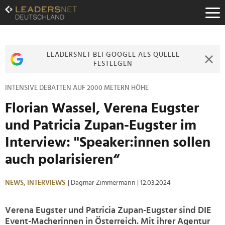
Zum
Inhalt
Zur
Fußzeilen-
Navigation
LEADERSNET BEI GOOGLE ALS QUELLE
Zur
FESTLEGEN
Hauptnavigation
INTENSIVE DEBATTEN AUF 2000 METERN HÖHE
Florian Wassel, Verena Eugster
und Patricia Zupan-Eugster im
Interview: "Speaker:innen sollen
auch polarisieren“
NEWS,
INTERVIEWS
| Dagmar Zimmermann
| 12.03.2024
Verena Eugster und Patricia Zupan-Eugster sind DIE
Event-Macherinnen in Österreich. Mit ihrer Agentur