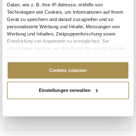
Daten, wie z. B. Ihre IP-Adresse, mithilfe von
Technologien wie Cookies, um Informationen auf Ihrem
SPEAKERINNEN
VERSUS FESTIVAL
Gerät zu speichern und darauf zuzugreifen und so
personalisierte Werbung und Inhalte, Messungen von
EVENT-MACHERINNEN
DISKUSSIONSKULTUR
Werbung und Inhalten, Zielgruppenforschung sowie
Entwicklung von Angeboten zu ermöglichen. Sie
TOP-SPEAKER
LOCATION SILVRETTA
entscheiden darüber, wer Ihre Daten für welche Zwecke
FESTIVAL-FORMATE
EMPOWERMENT-KONGRESSE
nutzt. Sie können Ihre Einwilligung jederzeit über die
Cookie-Erklärung oder durch Klicken auf das Privacy
GESELLSCHAFTLICHE VERANTWORTUNG
Trigger Symbol ändern oder widerrufen
Cookies zulassen
NEUE EVENTFORMATE
INTERVIEW
Wenn Sie es erlauben, würden wir auch gerne:
Einstellungen verwalten
Informationen über Ihre geografische Lage
Kommentar veröffentlichen
erfassen, welche bis auf einige Meter genau sein
können
Autor:
*
Ihr Gerät durch aktives Scannen nach
bestimmten Merkmalen (Fingerprinting) identifizieren
Erfahren Sie mehr darüber, wie Ihre persönlichen Daten