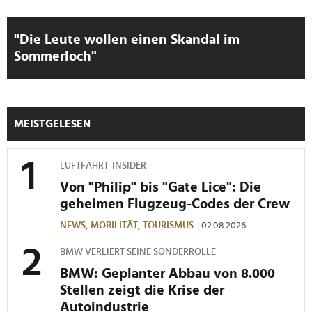
zu können und die Zugriffe auf unsere Website zu
analysieren. Außerdem geben wir Informationen zu Ihrer
Verwendung unserer Website an unsere Partner für
"Die Leute wollen einen Skandal im
soziale Medien, Werbung und Analysen weiter. Unsere
Sommerloch"
Partner führen diese Informationen möglicherweise mit
weiteren Daten zusammen, die Sie ihnen bereitgestellt
haben oder die sie im Rahmen Ihrer Nutzung der Dienste
gesammelt haben.
MEISTGELESEN
LUFTFAHRT-INSIDER
Von "Philip" bis "Gate Lice": Die
geheimen Flugzeug-Codes der Crew
NEWS,
MOBILITÄT,
TOURISMUS
| 02.08.2026
BMW VERLIERT SEINE SONDERROLLE
BMW: Geplanter Abbau von 8.000
Stellen zeigt die Krise der
Autoindustrie