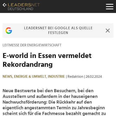
Zum
Inhalt
Zur
Fußzeilen-
Navigation
LEADERSNET BEI GOOGLE ALS QUELLE
Zur
FESTLEGEN
Hauptnavigation
LEITMESSE DER ENERGIEWIRTSCHAFT
E-world in Essen vermeldet
Rekordandrang
NEWS,
ENERGIE & UMWELT,
INDUSTRIE
| Redaktion
| 26.02.2024
Neue Bestwerte bei den Besuchern, bei den
Ausstellern und außerdem in der hauseigenen
Nachwuchsförderung: Die Rückkehr auf den
eigentlich angestammten Termin zu Jahresbeginn
scheint sich für die Fachmesse bezahlt gemacht zu