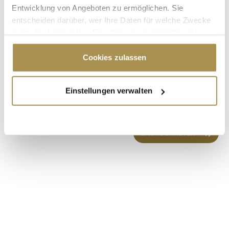
Entwicklung von Angeboten zu ermöglichen. Sie
entscheiden darüber, wer Ihre Daten für welche Zwecke
nutzt. Sie können Ihre Einwilligung jederzeit über die
Cookie-Erklärung oder durch Klicken auf das Privacy
Trigger Symbol ändern oder widerrufen
Cookies zulassen
* Pflichtfelder.
ABSENDEN
Wenn Sie es erlauben, würden wir auch gerne:
Einstellungen verwalten
Informationen über Ihre geografische Lage
LEADERSNET.TV
erfassen, welche bis auf einige Meter genau sein
können
Ihr Gerät durch aktives Scannen nach
LAUTSCHALTEN
bestimmten Merkmalen (Fingerprinting) identifizieren
Erfahren Sie mehr darüber, wie Ihre persönlichen Daten
verarbeitet werden, und legen Sie Ihre Präferenzen im
Abschnitt Einzelheiten
fest.
Wir verwenden Cookies, um Inhalte und Anzeigen zu
personalisieren, Funktionen für soziale Medien anbieten