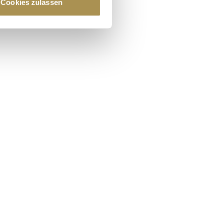
Cookies zulassen
hre Präferenzen im
Abschnitt
 Medien anbieten zu können
hrer Verwendung unserer
 führen diese Informationen
ie im Rahmen Ihrer Nutzung