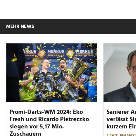
MEHR NEWS
Promi-Darts-WM 2024: Eko
Sanierer A
Fresh und Ricardo Pietreczko
verlässt S
siegen vor 5,17 Mio.
kurzem Ei
Zuschauern
NEWS,
FINANZ