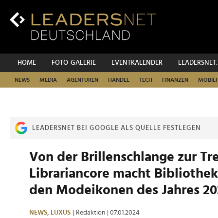
Zum
Inhalt
Zur
Fußzeilen-
Navigation
Zur
HOME
FOTO-GALERIE
EVENTKALENDER
LEADERSNET
Hauptnavigation
NEWS
MEDIA
AGENTUREN
HANDEL
TECH
FINANZEN
MOBILI
LEADERSNET BEI GOOGLE ALS QUELLE FESTLEGEN
Von der Brillenschlange zur Tr
Librariancore macht Bibliothe
den Modeikonen des Jahres 20
NEWS,
LUXUS
| Redaktion
| 07.01.2024