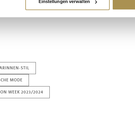
Akzente eine
Einstellungen verwalten
ie Ihre persönlichen Daten verarbeitet werden, und legen Sie I
u unerwarteten Ikonen
nhalte und Anzeigen zu personalisieren, Funktionen für soziale
Website zu analysieren. Außerdem geben wir Informationen zu I
r soziale Medien, Werbung und Analysen weiter. Unsere Partner
 Daten zusammen, die Sie ihnen bereitgestellt haben oder die s
n.
ARINNEN-STIL
SCHE MODE
ION WEEK 2023/2024