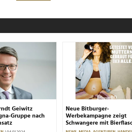
rndt Geiwitz
Neue Bitburger-
igna-Gruppe nach
Werbekampagne zeigt
nsatz
Schwangere mit Bierflas
EN
| 04.01.2024
NEWS,
MEDIA,
AGENTUREN,
HANDE