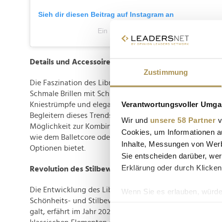
Sieh dir diesen Beitrag auf Instagram an
Ein Beitrag geteilt von Miu Miu (@mium
Details und Accessoires: Die Kunst des Librariancore
Zustimmung
Die Faszination des Librariancore liegt in den feinen Det
Schmale Brillen mit Schildpatt-Optik, spitze Kitten Heels
Verantwortungsvoller Umgan
Kniestrümpfe und elegante Handtaschen werden zu den 
Begleitern dieses Trends. Interessanterweise eröffnet der
Wir und
unsere 58 Partner
v
Möglichkeit zur Kombination mit Elementen aus ande
Cookies, um Informationen a
wie dem Balletcore oder Blokecore, was eine breite Palet
Inhalte, Messungen von Werb
Optionen bietet.
Sie entscheiden darüber, wer
Erklärung oder durch Klicken
Revolution des Stilbewusstseins: Der Librariancore im
Die Entwicklung des Librariancore stellt eine Revolution
Wenn Sie es erlauben, würde
Schönheits- und Stilbewusstseins dar. Was einst als spi
Informationen über Ih
galt, erfährt im Jahr 2024 eine Neuinterpretation. Der Lib
Ihr Gerät durch aktiv