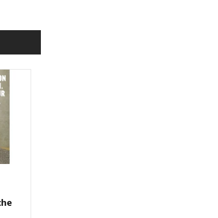
che
L