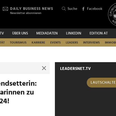
DAILY BUSINESS NEWS
Suche
Facebook
Newsletter abonnieren
.TV
ÜBER UNS
MEDIADATEN
LINKEDIN
EDITION AT
SUCHEN
TÄT
TOURISMUS
KARRIERE
EVENTS
LEADERS
INTERVIEWS
IMMOBI
LEADERSNET.TV
endsetterin:
LAUTSCHALT
karinnen zu
24!