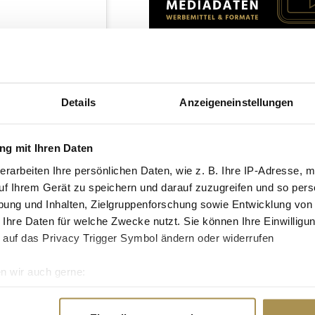
iu)
Details
Anzeigeneinstellungen
ails und Accessoires.
, durchsichtige
g mit Ihren Daten
charakteristischen
 Librariancore die
erarbeiten Ihre persönlichen Daten, wie z. B. Ihre IP-Adresse, m
ren Modeströmungen
uf Ihrem Gerät zu speichern und darauf zuzugreifen und so pers
te an Styling-
ung und Inhalten, Zielgruppenforschung sowie Entwicklung von
 Ihre Daten für welche Zwecke nutzt. Sie können Ihre Einwilligun
 auf das Privacy Trigger Symbol ändern oder widerrufen
 Jahr 2024
 des traditionellen
n wir auch gerne:
eßig und verstaubt
re geografische Lage erfassen, welche bis auf einige Meter gen
rariancore verleiht
es Scannen nach bestimmten Merkmalen (Fingerprinting) identifi