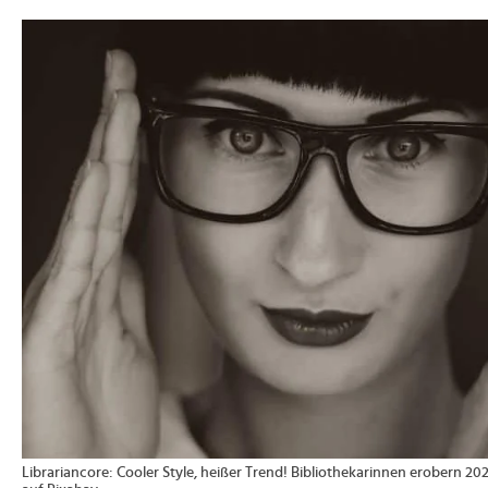
>
Librariancore: Cooler Style, heißer Trend! Bibliothekarinnen erobern 20