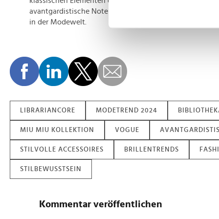
klassischen Elementen durch die Integration moderner 
Erfahren Sie mehr darüber, w
avantgardistische Note und macht Bibliothekarinnen z
Einzelheiten
fest.
in der Modewelt.
Wir verwenden Cookies, um I
und die Zugriffe auf unsere 
Website an unsere Partner fü
möglicherweise mit weiteren
der Dienste gesammelt habe
LIBRARIANCORE
MODETREND 2024
BIBLIOTHEK
MIU MIU KOLLEKTION
VOGUE
AVANTGARDISTI
STILVOLLE ACCESSOIRES
BRILLENTRENDS
FASH
STILBEWUSSTSEIN
Kommentar veröffentlichen