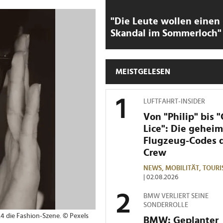
"Die Leute wollen einen
Skandal im Sommerloch"
MEISTGELESEN
LUFTFAHRT-INSIDER
Von "Philip" bis 
Lice": Die gehei
Flugzeug-Codes 
Crew
NEWS,
MOBILITÄT,
TOURI
| 02.08.2026
BMW VERLIERT SEINE
SONDERROLLE
24 die Fashion-Szene. © Pexels
BMW: Geplanter