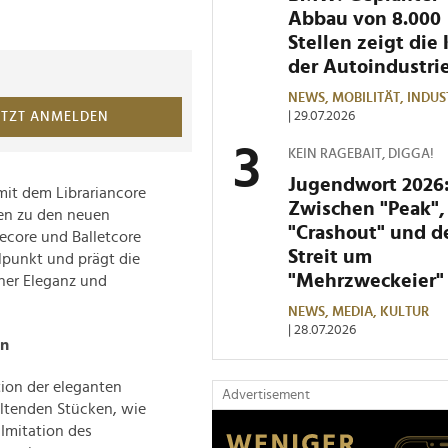
Abbau von 8.000
Stellen zeigt die 
der Autoindustri
NEWS,
MOBILITÄT,
INDUS
| 29.07.2026
ETZT ANMELDEN
KEIN RAGEBAIT, DIGGA!
Jugendwort 2026
mit dem Librariancore
Zwischen "Peak",
nen zu den neuen
"Crashout" und 
ecore und Balletcore
Streit um
elpunkt und prägt die
"Mehrzweckeier"
her Eleganz und
NEWS,
MEDIA,
KULTUR
| 28.07.2026
on
tion der eleganten
Advertisement
eltenden Stücken, wie
 Imitation des