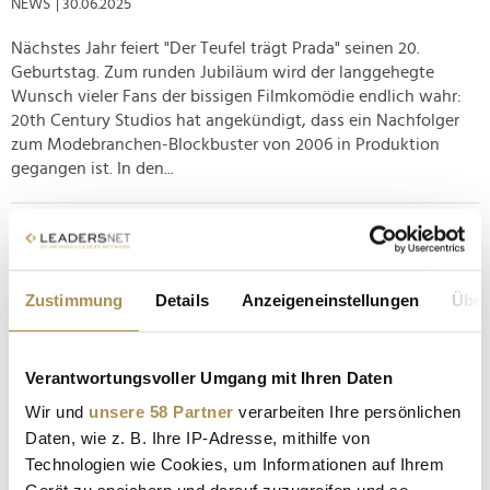
NEWS
| 30.06.2025
Nächstes Jahr feiert "Der Teufel trägt Prada" seinen 20.
Geburtstag. Zum runden Jubiläum wird der langgehegte
Wunsch vieler Fans der bissigen Filmkomödie endlich wahr:
20th Century Studios hat angekündigt, dass ein Nachfolger
zum Modebranchen-Blockbuster von 2006 in Produktion
gegangen ist. In den...
Von der Brillenschlange zur Trendsetterin:
Librariancore macht Bibliothekarinnen zu den
Modeikonen...
Zustimmung
Details
Anzeigeneinstellungen
Über
NEWS
| 07.01.2024
In der ständig wandelnden Modewelt manifestiert sich mit
Verantwortungsvoller Umgang mit Ihren Daten
dem Librariancore ein einzigartiger Trend, der im Jahr 2024
Bibliothekarinnen zu den neuen Stilikonen macht. Nach den
Wir und
unsere 58 Partner
verarbeiten Ihre persönlichen
Wellen von Normcore, Barbiecore und Balletcore rückt dieser
Daten, wie z. B. Ihre IP-Adresse, mithilfe von
Modestil die Bibliothekarinnen in den Mittelpunkt und prägt
Technologien wie Cookies, um Informationen auf Ihrem
die...