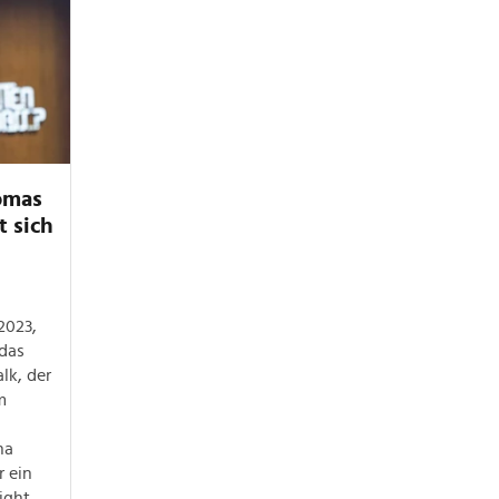
omas
t sich
2023,
 das
lk, der
m
na
r ein
ight,