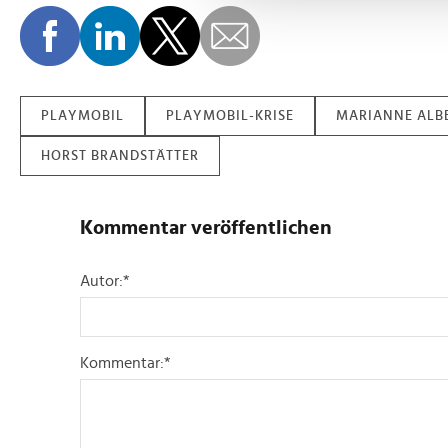
und die Zugriffe auf unsere 
Website an unsere Partner fü
möglicherweise mit weiteren
der Dienste gesammelt habe
PLAYMOBIL
PLAYMOBIL-KRISE
MARIANNE ALB
HORST BRANDSTÄTTER
Kommentar veröffentlichen
Autor:
*
Kommentar:
*