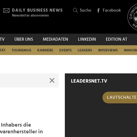
DAILY BUSINESS NEWS
Suche
Facebook
Newsletter abonnieren
.TV
ÜBER UNS
MEDIADATEN
LINKEDIN
EDITION AT
SUCHEN
TÄT
TOURISMUS
KARRIERE
EVENTS
LEADERS
INTERVIEWS
IMMOBI
LEADERSNET.TV
LAUTSCHALT
 Inhabers die
arenhersteller in