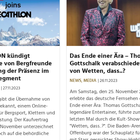
N kündigt
Das Ende einer Ära – Th
 von Bergfreunde
Gottschalk verabschiede
ng der Präsenz im
von Wetten, dass..?
Segment
NEWS,
MEDIA
| 26.11.2023
| 27.11.2023
Am Samstag, den 25. November 
erlebte das deutsche Fernsehen
bt die Übernahme von
Ende einer Ära: Thomas Gottscha
ekannt, einem Online-
legendäre Entertainer, führte zu
ür Bergsport, Klettern und
letzten Mal durch die Kult-Show
tung. Der Kaufvertrag
"Wetten, dass..?". Die Baden-Are
 November unterzeichnet
Offenburg war der Schauplatz fü
ch auf die behördliche
mit Stars gespicktes Show-Highl