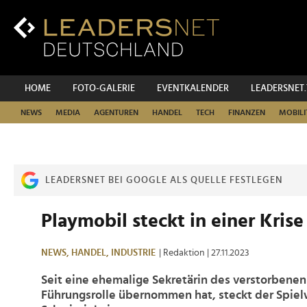
Zum
Inhalt
Zur
Fußzeilen-
Navigation
Zur
HOME
FOTO-GALERIE
EVENTKALENDER
LEADERSNET
Hauptnavigation
NEWS
MEDIA
AGENTUREN
HANDEL
TECH
FINANZEN
MOBILI
LEADERSNET BEI GOOGLE ALS QUELLE FESTLEGEN
Playmobil steckt in einer Krise
NEWS,
HANDEL,
INDUSTRIE
| Redaktion
| 27.11.2023
Seit eine ehemalige Sekretärin des verstorbenen
Führungsrolle übernommen hat, steckt der Spielw