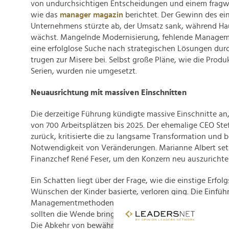
von undurchsichtigen Entscheidungen und einem fragwü
wie das
manager magazin
berichtet. Der Gewinn des ei
Unternehmens stürzte ab, der Umsatz sank, während H
wächst. Mangelnde Modernisierung, fehlende Manag
eine erfolglose Suche nach strategischen Lösungen durc
trugen zur Misere bei. Selbst große Pläne, wie die Produ
Serien, wurden nie umgesetzt.
Neuausrichtung mit massiven Einschnitten
Die derzeitige Führung kündigte massive Einschnitte an
von 700 Arbeitsplätzen bis 2025. Der ehemalige CEO Stef
zurück, kritisierte die zu langsame Transformation und 
Notwendigkeit von Veränderungen. Marianne Albert setz
Finanzchef René Feser, um den Konzern neu auszurichte
Ein Schatten liegt über der Frage, wie die einstige Erfol
Wünschen der Kinder basierte, verloren ging. Die Einfü
Managementmethoden und die Anwerbung eines Topma
sollten die Wende bringen, doch bisher blieben diese B
Die Abkehr von bewährten Produkten hin zu neuen, wen