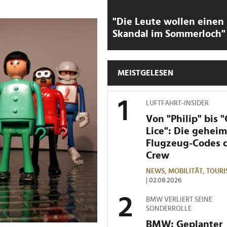
"Die Leute wollen einen
Skandal im Sommerloch"
MEISTGELESEN
LUFTFAHRT-INSIDER
Von "Philip" bis 
Lice": Die gehei
Flugzeug-Codes 
Crew
NEWS,
MOBILITÄT,
TOURI
| 02.08.2026
BMW VERLIERT SEINE
SONDERROLLE
BMW: Geplanter