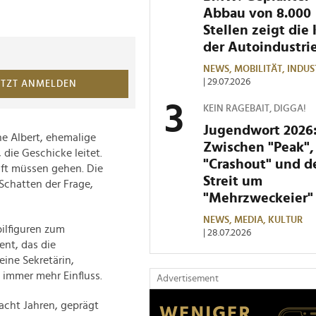
Abbau von 8.000
Stellen zeigt die 
der Autoindustri
NEWS,
MOBILITÄT,
INDUS
| 29.07.2026
ETZT ANMELDEN
KEIN RAGEBAIT, DIGGA!
Jugendwort 2026
nne Albert, ehemalige
Zwischen "Peak",
 die Geschicke leitet.
"Crashout" und 
aft müssen gehen. Die
Streit um
 Schatten der Frage,
"Mehrzweckeier"
NEWS,
MEDIA,
KULTUR
bilfiguren zum
| 28.07.2026
nt, das die
eine Sekretärin,
 immer mehr Einfluss.
Advertisement
acht Jahren, geprägt