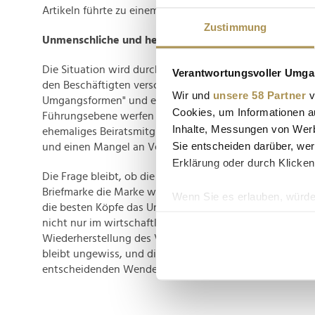
Artikeln führte zu einem massiven Kapitalverlust.
Zustimmung
Unmenschliche und herablassende Führungsform
Die Situation wird durch das Spannungsfeld zwischen M
Verantwortungsvoller Umgan
den Beschäftigten verschärft. Die Vorwürfe von "unmen
Wir und
unsere 58 Partner
v
Umgangsformen" und einer "herablassenden" Haltung se
Cookies, um Informationen a
Führungsebene werfen einen Schatten auf die Unterneh
Inhalte, Messungen von Werb
ehemaliges Beiratsmitglied beklagt das Fehlen moder
Sie entscheiden darüber, wer
und einen Mangel an Vertrauen in externe Fachleute.
Erklärung oder durch Klicken
Die Frage bleibt, ob die kommende Jubiläumsfeier mit e
Briefmarke die Marke wieder ins Rampenlicht rücken kann.
Wenn Sie es erlauben, würde
die besten Köpfe das Unternehmen verlassen, stehen di
Informationen über Ih
nicht nur im wirtschaftlichen Bereich, sondern auch in 
Ihr Gerät durch aktiv
Wiederherstellung des Vertrauens und der Innovationsk
Erfahren Sie mehr darüber, w
bleibt ungewiss, und die Zukunft von Playmobil steht vo
Einzelheiten
fest.
entscheidenden Wende.
Wir verwenden Cookies, um I