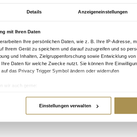
Details
Anzeigeneinstellungen
arianne Albert und
g mit Ihren Daten
schlichen
erarbeiten Ihre persönlichen Daten, wie z. B. Ihre IP-Adresse, m
itens der
uf Ihrem Gerät zu speichern und darauf zuzugreifen und so pers
menskultur. Ein
ung und Inhalten, Zielgruppenforschung sowie Entwicklung von
ner Managementansätze
 Ihre Daten für welche Zwecke nutzt. Sie können Ihre Einwilligun
 auf das Privacy Trigger Symbol ändern oder widerrufen
iner Playmobil-
 In einer Zeit, in der
n wir auch gerne:
e Herausforderungen
re geografische Lage erfassen, welche bis auf einige Meter gen
Bezug auf die
es Scannen nach bestimmten Merkmalen (Fingerprinting) identifi
raft. Der Ausgang
Einstellungen verwalten
ie Ihre persönlichen Daten verarbeitet werden, und legen Sie I
r einer
nhalte und Anzeigen zu personalisieren, Funktionen für soziale