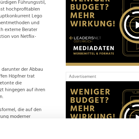
rdigen Führungsstil,
nst hochprofitablen
auptkonkurrent Lego
ementmethoden und
h externe Berater
ktion von Netflix-
, darunter der Abbau
fen Höpfner trat
Advertisement
betonte die
t hingegen auf ihren
n.
gsformel, die auf den
hrung moderner
nagers von Disney
emühungen erfolglos.
iger erfolgreichen