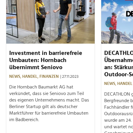
Investment in barrierefreie
DECATHLO
Umbauten: Hornbach
Übernahme
übernimmt Seniovo
an: Stärku
Outdoor-
NEWS,
HANDEL,
FINANZEN
| 27.11.2023
NEWS,
HANDEL
Die Hornbach Baumarkt AG hat
verkündet, dass sie Seniovo zum Teil
DECATHLON gi
des eigenen Unternehmens macht. Das
Bergfreunde b
Berliner Startup gilt als deutscher
Fachhändler f
Marktführer für barrierefreie Umbauten
Outdoorausrüs
im Badbereich.
wurde am 24.
und wartet no