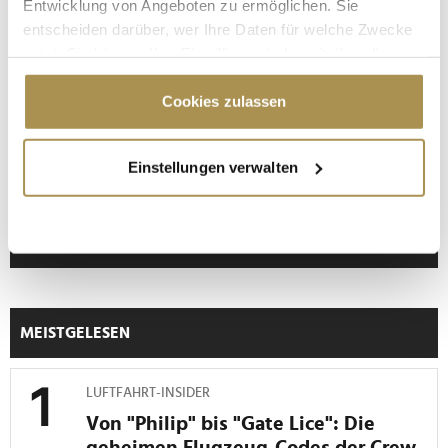
Entwicklung von Angeboten zu ermöglichen. Sie
entscheiden darüber, wer Ihre Daten für welche Zwecke
nutzt. Sie können Ihre Einwilligung jederzeit über die
Cookie-Erklärung oder durch Klicken auf das Privacy
Trigger Symbol ändern oder widerrufen
Cookies zulassen
Wenn Sie es erlauben, würden wir auch gerne:
Einstellungen verwalten
Informationen über Ihre geografische Lage
erfassen, welche bis auf einige Meter genau sein
"Die Leute wollen einen Skandal im
können
Sommerloch"
Ihr Gerät durch aktives Scannen nach
bestimmten Merkmalen (Fingerprinting) identifizieren
Erfahren Sie mehr darüber, wie Ihre persönlichen Daten
verarbeitet werden, und legen Sie Ihre Präferenzen im
MEISTGELESEN
Abschnitt Einzelheiten
fest.
LUFTFAHRT-INSIDER
Wir verwenden Cookies, um Inhalte und Anzeigen zu
personalisieren, Funktionen für soziale Medien anbieten
Von "Philip" bis "Gate Lice": Die
zu können und die Zugriffe auf unsere Website zu
geheimen Flugzeug-Codes der Crew