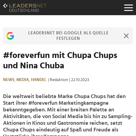
Zum
Inhalt
Zur
Fußzeilen-
Navigation
LEADERSNET BEI GOOGLE ALS QUELLE
Zur
FESTLEGEN
Hauptnavigation
#foreverfun mit Chupa Chups
und Nina Chuba
NEWS,
MEDIA,
HANDEL
| Redaktion
| 22.10.2023
Die weltweit beliebte Marke Chupa Chups hat den
Start ihrer #foreverfun Marketingkampagne
bekanntgegeben. Mit einer breiten Palette an
Aktivitäten, die von Social Media bis hin zu Sampling-
Aktionen in Kinos und Gastronomie reichen, setzt
Chupa Chups eindeutig auf Spaß und Freude als