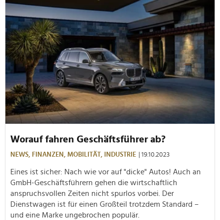
Worauf fahren Geschäftsführer ab?
NEWS,
FINANZEN,
MOBILITÄT,
INDUSTRIE
| 19.10.2023
Eines ist sicher: Nach wie vor auf "dicke" Autos! Auch an
GmbH-Geschäftsführern gehen die wirtschaftlich
anspruchsvollen Zeiten nicht spurlos vorbei. Der
Dienstwagen ist für einen Großteil trotzdem Standard –
und eine Marke ungebrochen populär.