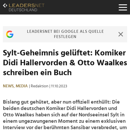
Zum
Inhalt
Zur
Fußzeilen-
Navigation
LEADERSNET BEI GOOGLE ALS QUELLE
Zur
FESTLEGEN
Hauptnavigation
Sylt-Geheimnis gelüftet: Komiker
Didi Hallervorden & Otto Waalkes
schreiben ein Buch
NEWS,
MEDIA
| Redaktion
| 11.10.2023
Bislang gut gehütet, aber nun offiziell enthüllt: Die
beiden deutschen Komiker Didi Hallervorden und
Otto Waalkes haben sich auf der Nordseeinsel Sylt in
einem ungezwungenen Moment zu einem exklusiven
Interview vor der berühmten Sansibar verabredet, um