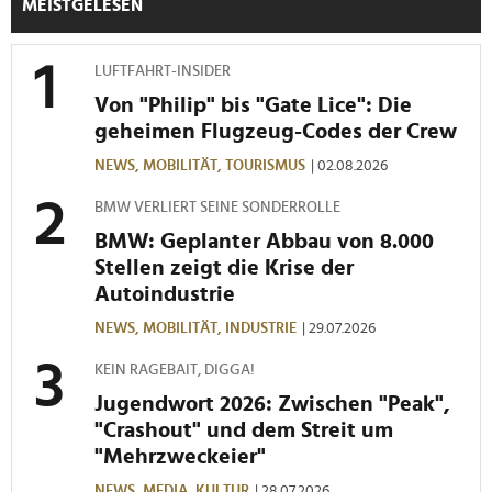
MEISTGELESEN
Wir verwenden Cookies, um Inhalte und Anzeigen zu
personalisieren, Funktionen für soziale Medien anbieten
LUFTFAHRT-INSIDER
zu können und die Zugriffe auf unsere Website zu
analysieren. Außerdem geben wir Informationen zu Ihrer
Von "Philip" bis "Gate Lice": Die
Verwendung unserer Website an unsere Partner für
geheimen Flugzeug-Codes der Crew
soziale Medien, Werbung und Analysen weiter. Unsere
NEWS,
MOBILITÄT,
TOURISMUS
| 02.08.2026
Partner führen diese Informationen möglicherweise mit
weiteren Daten zusammen, die Sie ihnen bereitgestellt
BMW VERLIERT SEINE SONDERROLLE
haben oder die sie im Rahmen Ihrer Nutzung der Dienste
BMW: Geplanter Abbau von 8.000
gesammelt haben.
Stellen zeigt die Krise der
Autoindustrie
NEWS,
MOBILITÄT,
INDUSTRIE
| 29.07.2026
KEIN RAGEBAIT, DIGGA!
Jugendwort 2026: Zwischen "Peak",
"Crashout" und dem Streit um
"Mehrzweckeier"
NEWS,
MEDIA,
KULTUR
| 28.07.2026