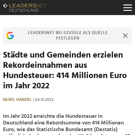
Zum
Inhalt
Zur
Fußzeilen-
Navigation
LEADERSNET BEI GOOGLE ALS QUELLE
Zur
FESTLEGEN
Hauptnavigation
Städte und Gemeinden erzielen
Rekordeinnahmen aus
Hundesteuer: 414 Millionen Euro
im Jahr 2022
NEWS,
HANDEL
| 04.10.2023
Im Jahr 2022 erreichte die Hundesteuer in
Deutschland eine Rekordsumme von 414 Millionen
Euro, wie das Statistische Bundesamt (Destatis)