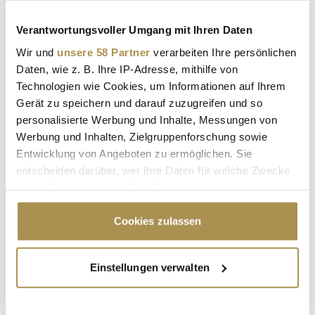
Sicherheitscode bestätigen:
*
Verantwortungsvoller Umgang mit Ihren Daten
Wir und
unsere 58 Partner
verarbeiten Ihre persönlichen
Daten, wie z. B. Ihre IP-Adresse, mithilfe von
Technologien wie Cookies, um Informationen auf Ihrem
Gerät zu speichern und darauf zuzugreifen und so
personalisierte Werbung und Inhalte, Messungen von
Werbung und Inhalten, Zielgruppenforschung sowie
* Pflichtfelder.
Entwicklung von Angeboten zu ermöglichen. Sie
ABSENDEN
entscheiden darüber, wer Ihre Daten für welche Zwecke
nutzt. Sie können Ihre Einwilligung jederzeit über die
Cookie-Erklärung oder durch Klicken auf das Privacy
LEADERSNET.TV
Trigger Symbol ändern oder widerrufen
Cookies zulassen
LAUTSCHALTEN
Wenn Sie es erlauben, würden wir auch gerne:
Einstellungen verwalten
Informationen über Ihre geografische Lage
erfassen, welche bis auf einige Meter genau sein
können