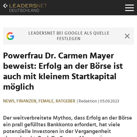
Zum
Inhalt
Zur
Fußzeilen-
Navigation
LEADERSNET BEI GOOGLE ALS QUELLE
Zur
FESTLEGEN
Hauptnavigation
Powerfrau Dr. Carmen Mayer
beweist: Erfolg an der Börse ist
auch mit kleinem Startkapital
möglich
NEWS,
FINANZEN,
FEMALE,
RATGEBER
| Redaktion
| 05.09.2023
Der weitverbreitete Mythos, dass Erfolg an der Börse
ein prall gefülltes Bankkonto erfordert, hat viele
potenzielle Investoren in der Vergangenheit