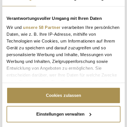
Sicherheitscode bestätigen:
*
Verantwortungsvoller Umgang mit Ihren Daten
Wir und
unsere 58 Partner
verarbeiten Ihre persönlichen
Daten, wie z. B. Ihre IP-Adresse, mithilfe von
Technologien wie Cookies, um Informationen auf Ihrem
Gerät zu speichern und darauf zuzugreifen und so
personalisierte Werbung und Inhalte, Messungen von
Werbung und Inhalten, Zielgruppenforschung sowie
Entwicklung von Angeboten zu ermöglichen. Sie
* Pflichtfelder.
ABSENDEN
entscheiden darüber, wer Ihre Daten für welche Zwecke
nutzt. Sie können Ihre Einwilligung jederzeit über die
Cookie-Erklärung oder durch Klicken auf das Privacy
LEADERSNET.TV
Trigger Symbol ändern oder widerrufen
Cookies zulassen
LAUTSCHALTEN
Wenn Sie es erlauben, würden wir auch gerne:
Einstellungen verwalten
Informationen über Ihre geografische Lage
erfassen, welche bis auf einige Meter genau sein