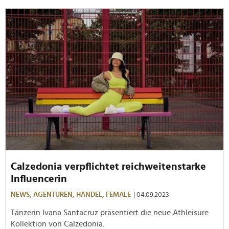
Calzedonia verpflichtet reichweitenstarke
Influencerin
NEWS,
AGENTUREN,
HANDEL,
FEMALE
| 04.09.2023
Tänzerin Ivana Santacruz präsentiert die neue Athleisure
Kollektion von Calzedonia.