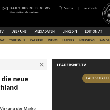
DAILY BUSINESS NEWS
Suche
Facebook
Newsletter abonnieren
.TV
ÜBER UNS
MEDIADATEN
LINKEDIN
EDITION AT
SUCHEN
TÄT
TOURISMUS
KARRIERE
EVENTS
LEADERS
INTERVIEWS
IMMOBI
LEADERSNET.TV
 die neue
LAUTSCHALT
chland
 Wirkung der Marke