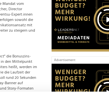
ale Mandat vom
cher, Director
Dentsu-Expert:innen
erfolgen sowohl die
nikationsansatz mit
iter zu steigern und
ect" die Bonuszins-
Advertisement
 in den Mittelpunkt
ters heißt, werden im
e die Laufzeit der
soll rund 20 Sekunden
lay-Banner auf
 und Story-Formaten
enden Jahre