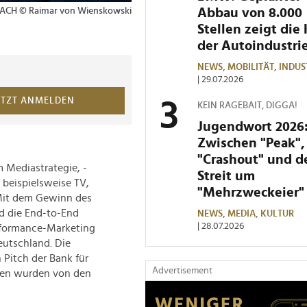
Abbau von 8.000
 DACH © Raimar von Wienskowski
1 von 2 Bildern
Hanna Maschke, Leite
Deutschland
Stellen zeigt die 
der Autoindustri
NEWS,
MOBILITÄT,
INDUS
| 29.07.2026
ETZT ANMELDEN
KEIN RAGEBAIT, DIGGA!
Jugendwort 2026
Zwischen "Peak",
"Crashout" und 
m Mediastrategie, -
Streit um
 beispielsweise TV,
"Mehrzweckeier"
 Mit dem Gewinn des
rd die End-to-End
NEWS,
MEDIA,
KULTUR
| 28.07.2026
rformance-Marketing
eutschland. Die
 Pitch der Bank für
Advertisement
nnen wurden von den