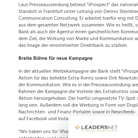
Laut Presseaussendung betreut "iProspect" das nation
Standort in Frankfurt unter Leitung von Dennis Steinbre
Communication Consulting. Er arbeitet hierfür eng mit 
aus dem gesamten Netzwerk zusammen. Wie es heißt, v
Bank als auch die Agentur einen ganzheitlichen Kommu
dem Ziel, die Wirkung von Marke und Kommunikation we
das Image der renommierten Direktbank zu stärken.
Breite Bühne für neue Kampagne
In der aktuellen Werbekampagne der Bank stellt "iProsp
Aktion für das beliebte Extra-Konto sowie Dirk Nowitzki
der Kommunikation. Wie es in der Presseaussendung wei
Rahmen der Kampagne die Vorteile des Extrakontos sowi
Aktion hervorgehoben. Der hierfür umgesetzte TV-Spot 
lang sein. Außerdem soll die Werbung in Form von Disp
Nachrichten- und Finanz-Portalen sowie in Newsfeeds-
auf Facebook und Instagram Aufmerksamkeit erhalten.
"Wir haben uns für 'iProspect' als Partner für die komm