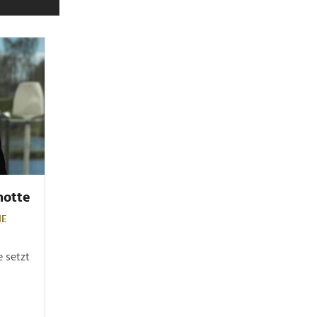
motte
IE
 setzt