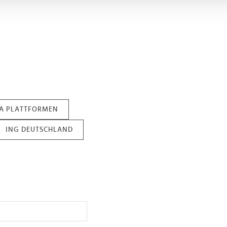
Website zu analysieren. Außerdem geben wir Informationen zu I
r soziale Medien, Werbung und Analysen weiter. Unsere Partner
 Daten zusammen, die Sie ihnen bereitgestellt haben oder die s
n.
IA PLATTFORMEN
ING DEUTSCHLAND