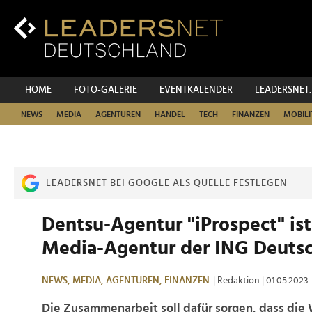
Zum
Inhalt
Zur
Fußzeilen-
Navigation
Zur
HOME
FOTO-GALERIE
EVENTKALENDER
LEADERSNET
Hauptnavigation
NEWS
MEDIA
AGENTUREN
HANDEL
TECH
FINANZEN
MOBILI
LEADERSNET BEI GOOGLE ALS QUELLE FESTLEGEN
Dentsu-Agentur "iProspect" ist
Media-Agentur der ING Deuts
NEWS,
MEDIA,
AGENTUREN,
FINANZEN
| Redaktion
| 01.05.2023
Die Zusammenarbeit soll dafür sorgen, dass die