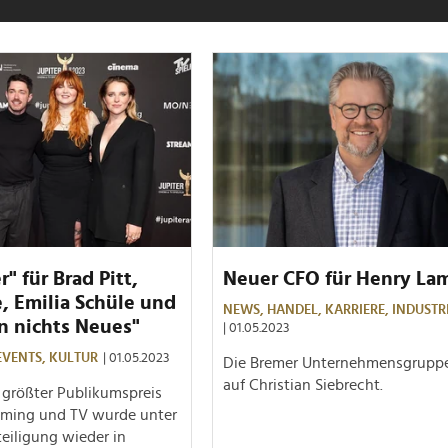
r" für Brad Pitt,
Neuer CFO für Henry La
e, Emilia Schüle und
NEWS,
HANDEL,
KARRIERE,
INDUSTR
n nichts Neues"
| 01.05.2023
EVENTS,
KULTUR
| 01.05.2023
Die Bremer Unternehmensgruppe
auf Christian Siebrecht.
größter Publikumspreis
eaming und TV wurde unter
teiligung wieder in