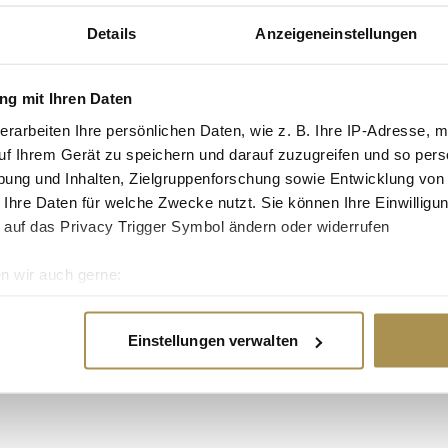
 als auch die Vision
tale und
Details
Anzeigeneinstellungen
nnovativen Tools. Die
he Nähe von Bank und
. Die ING
g mit Ihren Daten
 überzeugt, dass uns
erarbeiten Ihre persönlichen Daten, wie z. B. Ihre IP-Adresse, m
erklärt Hanna
uf Ihrem Gerät zu speichern und darauf zuzugreifen und so pers
land.
ung und Inhalten, Zielgruppenforschung sowie Entwicklung von
reut sich über die
 Ihre Daten für welche Zwecke nutzt. Sie können Ihre Einwilligun
NG Deutschland von
 auf das Privacy Trigger Symbol ändern oder widerrufen
rzeugen konnten und
 unterstützen werden,
n wir auch gerne:
r wissen, dass das
re geografische Lage erfassen, welche bis auf einige Meter gen
uilding und Sales
es Scannen nach bestimmten Merkmalen (Fingerprinting) identifi
 freuen wir uns in
Einstellungen verwalten
ie Ihre persönlichen Daten verarbeitet werden, und legen Sie I
ikation und
ergreifende
nhalte und Anzeigen zu personalisieren, Funktionen für soziale