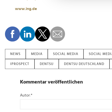
und die Zugriffe auf unsere 
Website an unsere Partner fü
www.ing.de
möglicherweise mit weiteren
der Dienste gesammelt habe
NEWS
MEDIA
SOCIAL MEDIA
SOCIAL MED
IPROSPECT
DENTSU
DENTSU DEUTSCHLAND
Kommentar veröffentlichen
Autor:
*