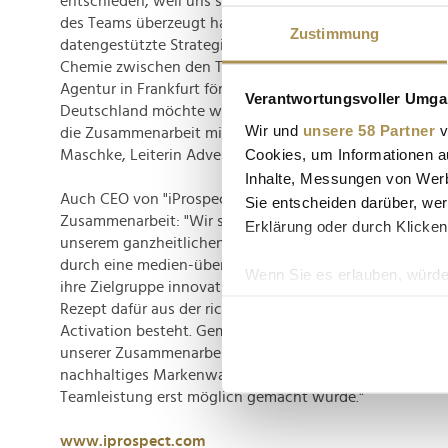
entschieden, weil uns sowohl die fachlichen Fähigkeiten
des Teams überzeugt haben, vor allem in Bezug auf digi
Zustimmung
datengestützte Strategien, das Maß an Kreativität und i
Chemie zwischen den Teams ist sehr gut und die örtlic
Agentur in Frankfurt fördert den persönlichen Austausch
Verantwortungsvoller Umgan
Deutschland möchte weiterwachsen und wir sind davon
Wir und
unsere 58 Partner
v
die Zusammenarbeit mit 'iProspect' dabei unterstützt", 
Cookies, um Informationen a
Maschke, Leiterin Advertising & Media der ING Deutsch
Inhalte, Messungen von Werb
Auch CEO von "iProspect"-DACH, Werner aus den Erlen, f
Sie entscheiden darüber, wer
Zusammenarbeit: "Wir sind stolz darauf, dass wir die I
Erklärung oder durch Klicken
unserem ganzheitlichen Brandperformance-Ansatz übe
durch eine medien-übergreifende Kommunikation dabei
Wenn Sie es erlauben, würde
ihre Zielgruppe innovativ und effektiv anzusprechen. Wi
Informationen über Ih
Rezept dafür aus der richtigen Balance zwischen Brandb
Ihr Gerät durch aktiv
Activation besteht. Gemeinsam mit der ING Deutschland
Erfahren Sie mehr darüber, w
unserer Zusammenarbeit auf neue Wege in der Kommun
nachhaltiges Markenwachstum, das durch eine länderüb
Einzelheiten
fest.
Teamleistung erst möglich gemacht wurde."
Wir verwenden Cookies, um I
www.iprospect.com