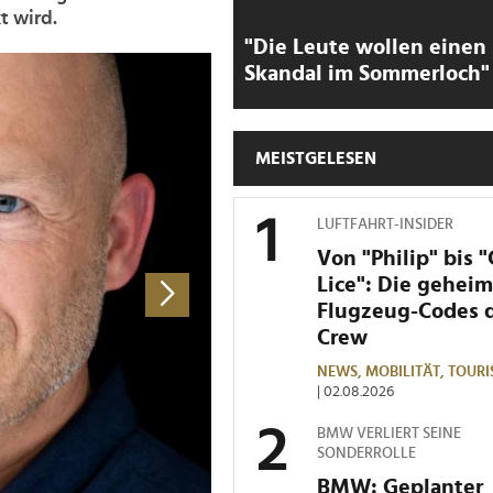
t wird.
"Die Leute wollen einen
>
Skandal im Sommerloch"
MEISTGELESEN
LUFTFAHRT-INSIDER
Von "Philip" bis 
Lice": Die gehei
Flugzeug-Codes 
Crew
NEWS,
MOBILITÄT,
TOURI
| 02.08.2026
BMW VERLIERT SEINE
SONDERROLLE
BMW: Geplanter