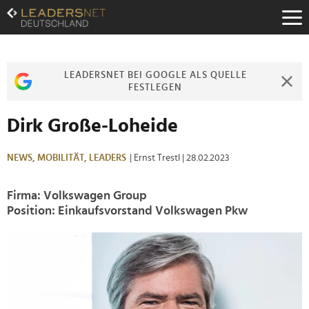
Zum
Inhalt
Zur
Fußzeilen-
Navigation
LEADERSNET BEI GOOGLE ALS QUELLE
Zur
FESTLEGEN
Hauptnavigation
Dirk Große-Loheide
NEWS,
MOBILITÄT,
LEADERS
| Ernst Trestl
| 28.02.2023
Firma: Volkswagen Group
Position: Einkaufsvorstand Volkswagen Pkw
>