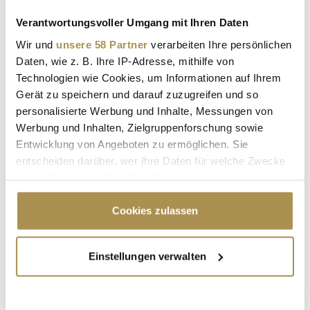
Nachname / Firma
Verantwortungsvoller Umgang mit Ihren Daten
Wir und
unsere 58 Partner
verarbeiten Ihre persönlichen
SUCHEN
Daten, wie z. B. Ihre IP-Adresse, mithilfe von
Technologien wie Cookies, um Informationen auf Ihrem
Gerät zu speichern und darauf zuzugreifen und so
LEADERSNET.TV
personalisierte Werbung und Inhalte, Messungen von
Werbung und Inhalten, Zielgruppenforschung sowie
LAUTSCHALTEN
Entwicklung von Angeboten zu ermöglichen. Sie
entscheiden darüber, wer Ihre Daten für welche Zwecke
nutzt. Sie können Ihre Einwilligung jederzeit über die
Cookie-Erklärung oder durch Klicken auf das Privacy
Trigger Symbol ändern oder widerrufen
Cookies zulassen
Wenn Sie es erlauben, würden wir auch gerne:
Einstellungen verwalten
Informationen über Ihre geografische Lage
erfassen, welche bis auf einige Meter genau sein
können
"Die Leute wollen einen Skandal im