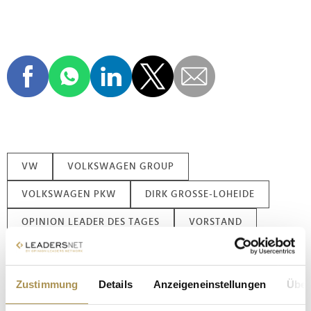
VW
VOLKSWAGEN GROUP
VOLKSWAGEN PKW
DIRK GROSSE-LOHEIDE
OPINION LEADER DES TAGES
VORSTAND
DEUTSCHE BANK AG
UNIVERSITÄT HANNOVER
MAN TRUCK & BUS
AUDI
Zustimmung
Details
Anzeigeneinstellungen
Über