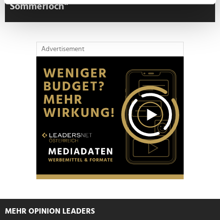
Ihr Gerät durch aktives Scannen nach
Sommerloch"
bestimmten Merkmalen (Fingerprinting) identifizieren
Erfahren Sie mehr darüber, wie Ihre persönlichen Daten
verarbeitet werden, und legen Sie Ihre Präferenzen im
Advertisement
Abschnitt Einzelheiten
fest.
Wir verwenden Cookies, um Inhalte und Anzeigen zu
personalisieren, Funktionen für soziale Medien anbieten
zu können und die Zugriffe auf unsere Website zu
analysieren. Außerdem geben wir Informationen zu Ihrer
Verwendung unserer Website an unsere Partner für
soziale Medien, Werbung und Analysen weiter. Unsere
Partner führen diese Informationen möglicherweise mit
weiteren Daten zusammen, die Sie ihnen bereitgestellt
haben oder die sie im Rahmen Ihrer Nutzung der Dienste
gesammelt haben.
MEHR OPINION LEADERS