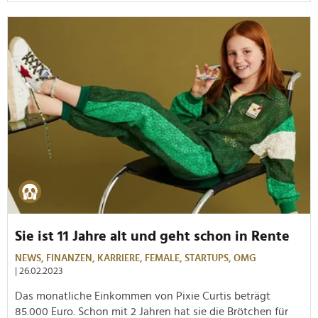
Sie ist 11 Jahre alt und geht schon in Rente
NEWS,
FINANZEN,
KARRIERE,
FEMALE,
STARTUPS,
OMG
| 26.02.2023
Das monatliche Einkommen von Pixie Curtis beträgt
85.000 Euro. Schon mit 2 Jahren hat sie die Brötchen für