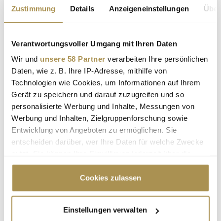
Zustimmung
Details
Anzeigeneinstellungen
Über
Verantwortungsvoller Umgang mit Ihren Daten
Wir und
unsere 58 Partner
verarbeiten Ihre persönlichen
Daten, wie z. B. Ihre IP-Adresse, mithilfe von
Technologien wie Cookies, um Informationen auf Ihrem
Sicherheitscode bestätigen:
*
Gerät zu speichern und darauf zuzugreifen und so
personalisierte Werbung und Inhalte, Messungen von
Werbung und Inhalten, Zielgruppenforschung sowie
Entwicklung von Angeboten zu ermöglichen. Sie
entscheiden darüber, wer Ihre Daten für welche Zwecke
nutzt. Sie können Ihre Einwilligung jederzeit über die
Cookie-Erklärung oder durch Klicken auf das Privacy
* Pflichtfelder.
Trigger Symbol ändern oder widerrufen
Cookies zulassen
ABSENDEN
Wenn Sie es erlauben, würden wir auch gerne:
Einstellungen verwalten
LEADERSNET.TV
Informationen über Ihre geografische Lage