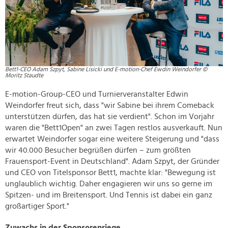
Bett1-CEO Adam Szpyt, Sabine Lisicki und E-motion-Chef Ewdin Weindorfer ©
Moritz Staudte
E-motion-Group-CEO und Turnierveranstalter Edwin
Weindorfer freut sich, dass "wir Sabine bei ihrem Comeback
unterstützen dürfen, das hat sie verdient". Schon im Vorjahr
waren die "Bett1Open" an zwei Tagen restlos ausverkauft. Nun
erwartet Weindorfer sogar eine weitere Steigerung und "dass
wir 40.000 Besucher begrüßen dürfen – zum größten
Frauensport-Event in Deutschland". Adam Szpyt, der Gründer
und CEO von Titelsponsor Bett1, machte klar: "Bewegung ist
unglaublich wichtig. Daher engagieren wir uns so gerne im
Spitzen- und im Breitensport. Und Tennis ist dabei ein ganz
großartiger Sport."
Zuwachs in der Sponsorenriege