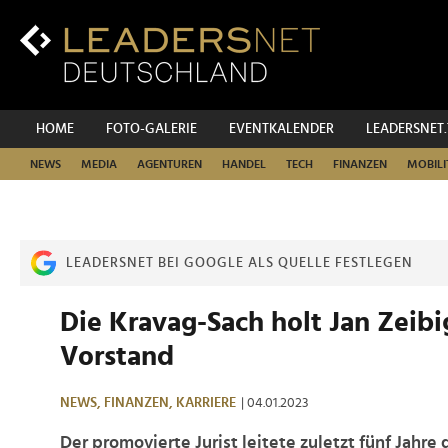
Zum
Inhalt
Zur
Fußzeilen-
Navigation
Zur
HOME
FOTO-GALERIE
EVENTKALENDER
LEADERSNET
Hauptnavigation
NEWS
MEDIA
AGENTUREN
HANDEL
TECH
FINANZEN
MOBILI
LEADERSNET BEI GOOGLE ALS QUELLE FESTLEGEN
Die Kravag-Sach holt Jan Zeibi
Vorstand
NEWS,
FINANZEN,
KARRIERE
| 04.01.2023
Der promovierte Jurist leitete zuletzt fünf Jahre