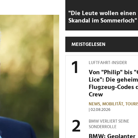
"Die Leute wollen einen
Skandal im Sommerloch"
MEISTGELESEN
LUFTFAHRT-INSIDER
Von "Philip" bis 
Lice": Die gehei
Flugzeug-Codes 
Crew
NEWS,
MOBILITÄT,
TOURI
| 02.08.2026
BMW VERLIERT SEINE
SONDERROLLE
BMW: Geplanter