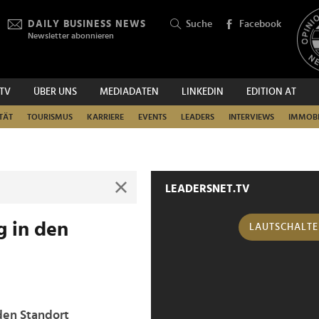
DAILY BUSINESS NEWS
Suche
Facebook
Newsletter abonnieren
.TV
ÜBER UNS
MEDIADATEN
LINKEDIN
EDITION AT
SUCHEN
TÄT
TOURISMUS
KARRIERE
EVENTS
LEADERS
INTERVIEWS
IMMOBI
LEADERSNET.TV
g in den
LAUTSCHALT
 den Standort