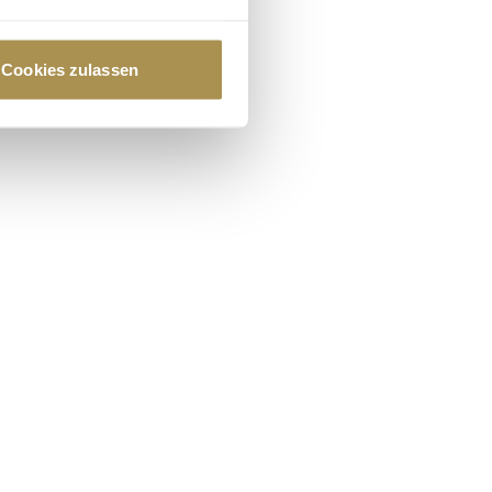
au sein können
zieren
Cookies zulassen
hre Präferenzen im
Abschnitt
 Medien anbieten zu können
hrer Verwendung unserer
 führen diese Informationen
ie im Rahmen Ihrer Nutzung