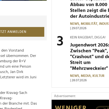
Abbau von 8.000
Stellen zeigt die 
der Autoindustri
NEWS,
MOBILITÄT,
INDUS
| 29.07.2026
ETZT ANMELDEN
KEIN RAGEBAIT, DIGGA!
Jugendwort 2026
Zwischen "Peak",
n den Vorstand
hsel übernommen. Der
"Crashout" und 
 Hamburg der R+V
Streit um
end um eine Person
"Mehrzweckeier"
usch, Jan Dirk
NEWS,
MEDIA,
KULTUR
Letzterer wird im Juni
| 28.07.2026
d der Kravag-Sach
Advertisement
 Kravag-
in der Branche mit. Das
ges Bindeglied