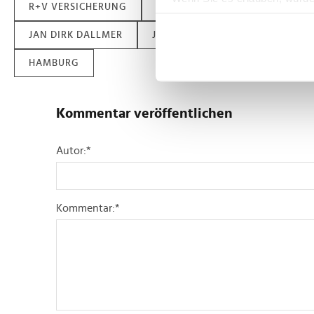
R+V VERSICHERUNG
KLAUS ENDRES
MICHAEL B
Informationen über Ih
Ihr Gerät durch aktiv
JAN DIRK DALLMER
JENS HASSELBÄCHER
BERND
Erfahren Sie mehr darüber, w
HAMBURG
Einzelheiten
fest.
Wir verwenden Cookies, um I
Kommentar veröffentlichen
und die Zugriffe auf unsere 
Website an unsere Partner fü
Autor:
*
möglicherweise mit weiteren
der Dienste gesammelt habe
Kommentar:
*