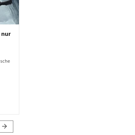
 nur
tsche