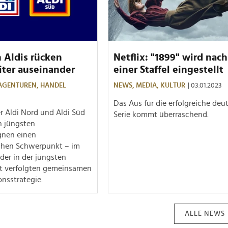
 Aldis rücken
Netflix: "1899" wird nach
iter auseinander
einer Staffel eingestellt
AGENTUREN,
HANDEL
NEWS,
MEDIA,
KULTUR
| 03.01.2023
Das Aus für die erfolgreiche deu
r Aldi Nord und Aldi Süd
Serie kommt überraschend.
n jüngsten
nen einen
ichen Schwerpunkt – im
der in der jüngsten
t verfolgten gemeinsamen
nsstrategie.
ALLE NEWS