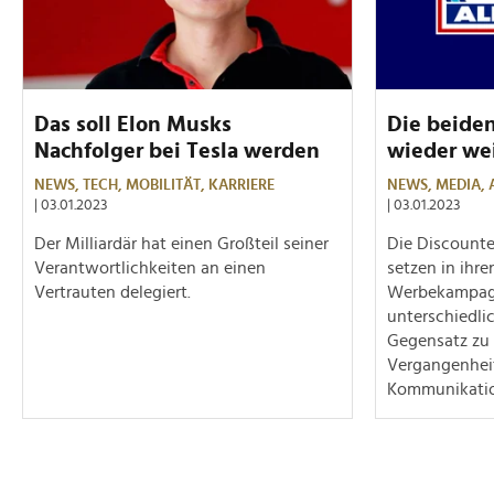
Das soll Elon Musks
Die beiden
Nachfolger bei Tesla werden
wieder we
NEWS,
TECH,
MOBILITÄT,
KARRIERE
NEWS,
MEDIA,
| 03.01.2023
| 03.01.2023
Der Milliardär hat einen Großteil seiner
Die Discounte
Verantwortlichkeiten an einen
setzen in ihre
Vertrauten delegiert.
Werbekampag
unterschiedl
Gegensatz zu 
Vergangenhei
Kommunikatio