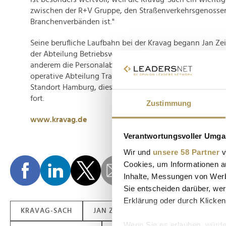
zwischen der R+V Gruppe, den Straßenverkehrsgenosse
Branchenverbänden ist."
Seine berufliche Laufbahn bei der Kravag begann Jan Zeibi
der Abteilung Betriebswirtschaft. In mehr als zwei Jahrze
anderem die Personalabteilung der Kravag-Logistic und 
operative Abteilung Transport verantwortlich. Seit 2018 
Standort Hamburg, diese Aufgabe führt er zusätzlich 
fort.
Zustimmung
www.kravag.de
Verantwortungsvoller Umgan
Wir und
unsere 58 Partner
v
Cookies, um Informationen a
Inhalte, Messungen von Werb
Sie entscheiden darüber, wer
Erklärung oder durch Klicken
KRAVAG-SACH
JAN ZEIBIG
VORSTAND
PE
Wenn Sie es erlauben, würde