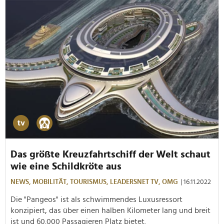
Das größte Kreuzfahrtschiff der Welt schaut
wie eine Schildkröte aus
NEWS,
MOBILITÄT,
TOURISMUS,
LEADERSNET TV,
OMG
| 16.11.2022
Die "Pangeos" ist als schwimmendes Luxusressort
konzipiert, das über einen halben Kilometer lang und breit
ist und 60.000 Passagieren Platz bietet.