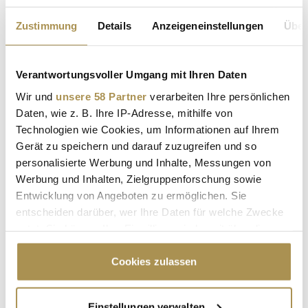
LEADERSNET.TV
Zustimmung
Details
Anzeigeneinstellungen
Über
LAUTSCHALTEN
Verantwortungsvoller Umgang mit Ihren Daten
Wir und
unsere 58 Partner
verarbeiten Ihre persönlichen
Daten, wie z. B. Ihre IP-Adresse, mithilfe von
Technologien wie Cookies, um Informationen auf Ihrem
Gerät zu speichern und darauf zuzugreifen und so
personalisierte Werbung und Inhalte, Messungen von
Werbung und Inhalten, Zielgruppenforschung sowie
Entwicklung von Angeboten zu ermöglichen. Sie
"Die Leute wollen einen Skandal im
entscheiden darüber, wer Ihre Daten für welche Zwecke
Sommerloch"
nutzt. Sie können Ihre Einwilligung jederzeit über die
Cookie-Erklärung oder durch Klicken auf das Privacy
Trigger Symbol ändern oder widerrufen
Cookies zulassen
MEISTGELESEN
Wenn Sie es erlauben, würden wir auch gerne:
Einstellungen verwalten