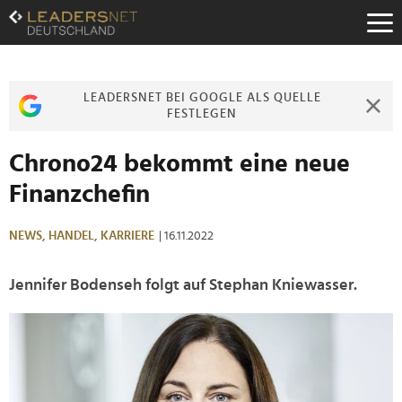
Zum
Inhalt
Zur
Fußzeilen-
Navigation
LEADERSNET BEI GOOGLE ALS QUELLE
Zur
FESTLEGEN
Hauptnavigation
Chrono24 bekommt eine neue
Finanzchefin
NEWS,
HANDEL,
KARRIERE
| 16.11.2022
Jennifer Bodenseh folgt auf Stephan Kniewasser.
>